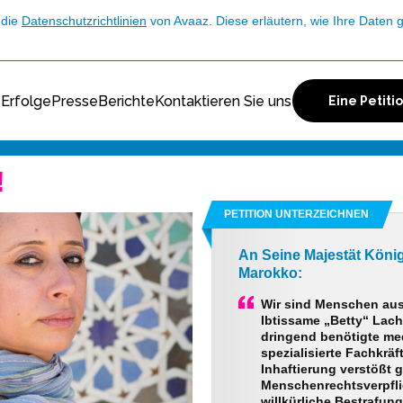
 die
Datenschutzrichtlinien
von Avaaz. Diese erläutern, wie Ihre Daten g
s
Erfolge
Presse
Berichte
Kontaktieren Sie uns
Eine Petiti
!
PETITION UNTERZEICHNEN
An Seine Majestät Kön
Marokko:
Wir sind Menschen aus 
Ibtissame „Betty“ Lac
dringend benötigte me
spezialisierte Fachkräf
Inhaftierung verstößt
Menschenrechtsverpflic
willkürliche Bestrafun