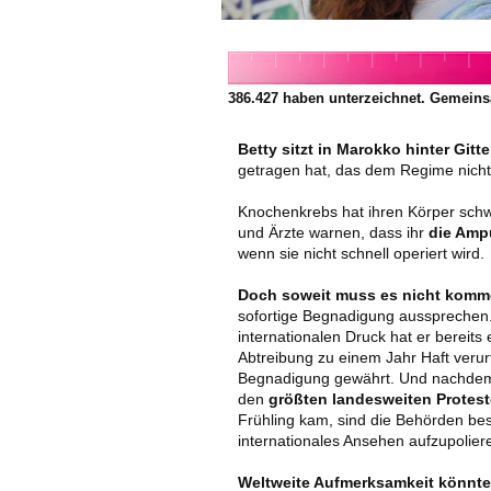
386.427
haben unterzeichnet. Gemeins
Betty sitzt in Marokko hinter Gitte
getragen hat, das dem Regime nicht
Knochenkrebs hat ihren Körper schw
und Ärzte warnen, dass ihr
die Amp
wenn sie nicht schnell operiert wird.
Doch soweit muss es nicht komm
sofortige Begnadigung ausspreche
internationalen Druck hat er bereits
Abtreibung zu einem Jahr Haft verurt
Begnadigung gewährt. Und nachdem 
den
größten landesweiten Protes
Frühling kam, sind die Behörden be
internationales Ansehen aufzupolier
Weltweite Aufmerksamkeit könnte 