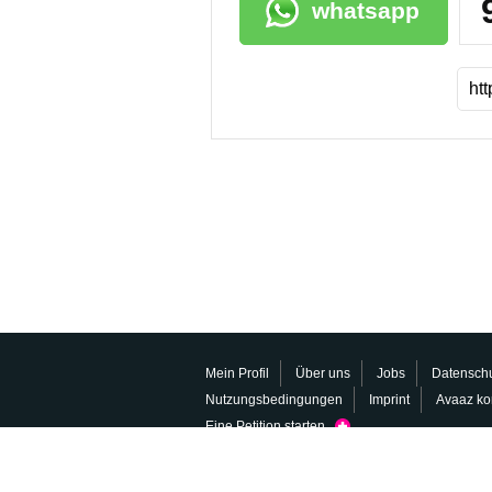
whatsapp
Mein Profil
Über uns
Jobs
Datenschu
Nutzungsbedingungen
Imprint
Avaaz ko
Eine Petition starten
العربية
ENGLISH
РУССКИЙ
FRANÇAIS
ES