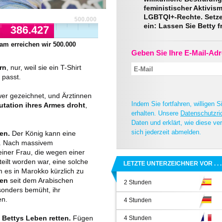
feministischer Aktivism
LGBTQI+-Rechte. Setze
500.000
ein: Lassen Sie Betty fr
386.427
am erreichen wir
500.000
Geben Sie Ihre E-Mail-Adr
rn
, nur, weil sie ein T-Shirt
 passt.
er gezeichnet, und Ärztinnen
Indem Sie fortfahren, willigen 
utation ihres Armes droht
,
erhalten. Unsere
Datenschutzric
Daten und erklärt, wie diese v
sich jederzeit abmelden.
en.
Der König kann eine
n. Nach massivem
 einer Frau, die wegen einer
eilt worden war, eine solche
LETZTE UNTERZEICHNER VOR . . .
es in Marokko kürzlich zu
ten
seit dem Arabischen
2 Stunden
sonders bemüht, ihr
en.
4 Stunden
Bettys Leben retten.
Fügen
4 Stunden