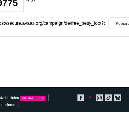
9775
teilen
Kopier
X
tzrichtlinien
AKTUALISIERT
ntaktieren
ברית
繁體中文
日本語
PAÑOL
PORTUGUÊS
한국어
NEDERLANDS
ITALIANO