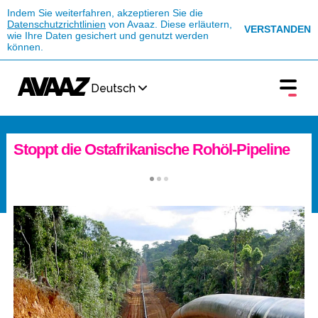
Indem Sie weiterfahren, akzeptieren Sie die
Datenschutzrichtlinien
von Avaaz. Diese erläutern,
VERSTANDEN
wie Ihre Daten gesichert und genutzt werden
können.
Deutsch
Stoppt die Ostafrikanische Rohöl-Pipeline