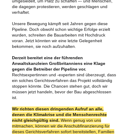
umgesiedelt, um Platz zu schaffen –- und Menschen,
die dagegen protestieren, werden geschlagen und
verhaftet.
Unsere Bewegung kämpft seit Jahren gegen diese
Pipeline. Doch obwohl schon wichtige Erfolge erzielt
wurden, schreiten die Bauarbeiten mit Hochdruck
voran. Jetzt könnten wir eine letzte Gelegenheit
bekommen, sie noch aufzuhalten.
Derzeit bereitet eine der führenden
Anwaltskanzleien Großbritanniens eine Klage
gegen die Betreiber der Pipeline vor.
Rechtsexpertinnen und -experten sind überzeugt, dass
ein solches Gerichtsverfahren das Projekt vollständig
stoppen könnte. Die Chancen stehen gut, doch wir
müssen jetzt handeln, bevor der Bau abgeschlossen
ist.
Wir richten diesen dringenden Aufruf an alle,
denen die Klimakrise und die Menschenrechte
nicht gleichgültig sind.
Wenn genug von uns
mitmachen, können wir die Anschubfinanzierung für
dieses Gerichtsverfahren sofort bereitstellen, Familien