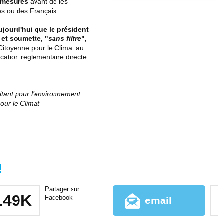
s mesures
avant de les
és ou des Français.
ourd'hui que le président
 et soumette, "
sans filtre
",
Citoyenne pour le Climat au
cation réglementaire directe.
ilitant pour l’environnement
our le Climat
!
Partager sur
149K
Facebook
email