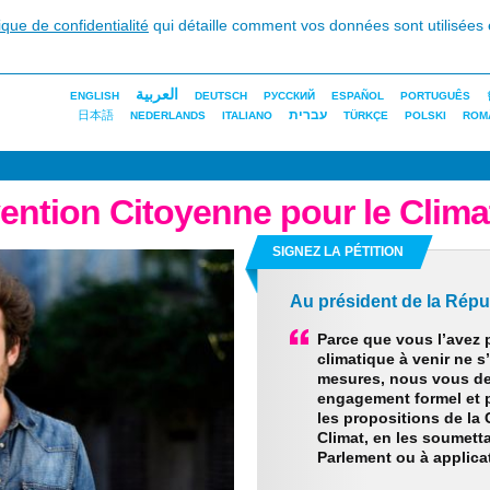
tique de confidentialité
qui détaille comment vos données sont utilisées 
العربية
ENGLISH
DEUTSCH
РУССКИЙ
ESPAÑOL
PORTUGUÊS
עברית
日本語
NEDERLANDS
ITALIANO
TÜRKÇE
POLSKI
ROM
ntion Citoyenne pour le Clima
SIGNEZ LA PÉTITION
Au président de la Répu
Parce que vous l’avez p
climatique à venir ne
mesures, nous vous de
engagement formel et p
les propositions de la
Climat, en les soumett
Parlement ou à applica