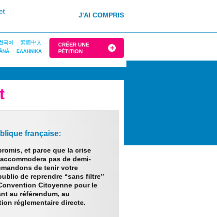
et
J'AI COMPRIS
繁體中文
한국어
CRÉER UNE
ÂNĂ
ΕΛΛΗΝΙΚΑ
PÉTITION
t
blique française:
romis, et parce que la crise
 s’accommodera pas de demi-
mandons de tenir votre
ublic de reprendre “sans filtre”
 Convention Citoyenne pour le
ant au référendum, au
tion réglementaire directe.