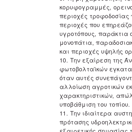
κορυφογραμμές, ορεινο
περιοχές τροφοδοσίας 
περιοχές που επηρεάζο
υγροτόπους, παράκτια 
μονοπάτια, παραδοσιακ
και περιοχές υψηλής ορ
10. Την εξαίρεση της Ά
φωτοβολταϊκών εγκατα
όταν αυτές συνεπάγον
αλλοίωση αγροτικών ε
χαρακτηριστικών, απώ
υποβάθμιση του τοπίου.
11. Την ιδιαίτερα αυστ
πρότασης υδροηλεκτρικ
εξαιρετικής σημασίας 