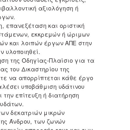
ριβαλλοντική αξιολόγηση ή
ργων.
η, επανεξέταση και οριστική
στάμενων, εκκρεμών ή ώριμων
ών και λοιπών έργων ΑΠΕ στην
ν υλοποιηθεί.
ηση της Οδηγίας-Πλαίσιο για τα
ας του Δικαστηρίου της
τε να απορρίπτεται κάθε έργο
αλέσει υποβάθμιση υδάτινου
 την επίτευξη ή διατήρηση
 υδάτων.
των δεκατριών μικρών
της Άνδρου, των ζωνών
λεκανών απορροής τους και των