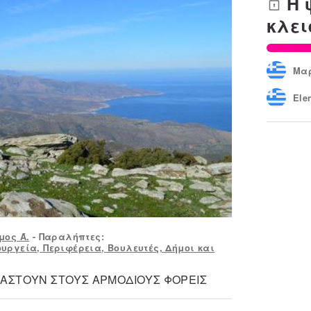
Η 
κλει
Μαρ
Elen
Διο
εβδ
Δη
Παν
εβδ
Αλε
εβδ
μος Ά.
- Παραλήπτες:
Κων
εβδ
ργεία, Περιφέρεια, Βουλευτές, Δήμοι και

εβδ
ΙΒΑΣΤΟΥΝ ΣΤΟΥΣ ΑΡΜΟΔΙΟΥΣ ΦΟΡΕΙΣ
Σωτ
εβδ