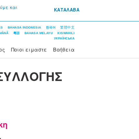
ούμε και
ΚΑΤΑΛΑΒΑ
繁體中文
ÊS
BAHASA INDONESIA
한국어
MÂNĂ
粵語
BAHASA MELAYU
KISWAHILI
УКРАЇНСЬКА
ος
Ποιοι ειμαστε
Βοήθεια
 ΣΥΛΛΟΓΗΣ
κη