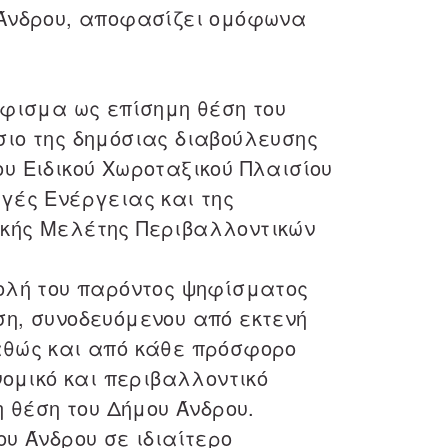
 Άνδρου, αποφασίζει ομόφωνα
Χρι
εβδ
Κων
εβδ
ήφισμα ως επίσημη θέση του
Αργ
εβδ
σιο της δημόσιας διαβούλευσης
Σοφ
υ Ειδικού Χωροταξικού Πλαισίου
Νατ
γές Ενέργειας και της
εβδ
κής Μελέτης Περιβαλλοντικών
Ελε
Clio
βολή του παρόντος ψηφίσματος
ση, συνοδευόμενου από εκτενή
Στε
αθώς και από κάθε πρόσφορο
Νικ
 νομικό και περιβαλλοντικό
Eli
η θέση του Δήμου Άνδρου.
ου Άνδρου σε ιδιαίτερο
Φλω