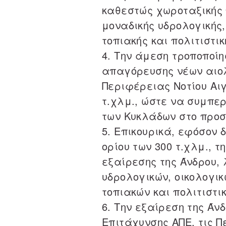
καθεστώς χωροταξικής 
μοναδικής υδρολογικής,
τοπιακής και πολιτιστι
4. Την άμεση τροποποίη
απαγόρευσης νέων αιολ
Περιφέρειας Νοτίου Αιγ
τ.χλμ., ώστε να συμπερ
των Κυκλάδων στο προσ
5. Επικουρικά, εφόσον 
ορίου των 300 τ.χλμ., τ
εξαίρεσης της Άνδρου, 
υδρολογικών, οικολογι
τοπιακών και πολιτιστι
6. Την εξαίρεση της Άν
Επιτάχυνσης ΑΠΕ, τις Π