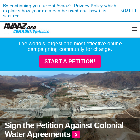
By continuing you accept Avaaz's
Privacy Policy
which
GOT IT
explains how your data can be used and how it is
secured.
The world's largest and most effective online
campaigning community for change.
START A PETITION!
Sign the Petition Against Colonial
Water Agreements