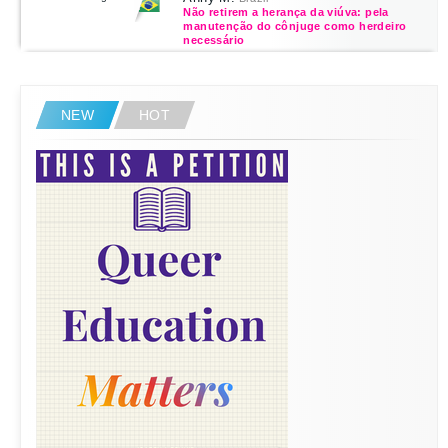
Não retirem a herança da viúva: pela
manutenção do cônjuge como herdeiro
necessário
NEW
HOT