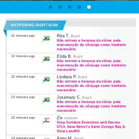
HAPPENING RIGHT NOW
Rita T.
11 minutes ago
Brazil
Não retirem a herança da viúva: pela
manutenção do cônjuge como herdeiro
necessário
Elida B.
12 minutes ago
Brazil
Não retirem a herança da viúva: pela
manutenção do cônjuge como herdeiro
necessário
Lindiara P.
12 minutes ago
Brazil
Não retirem a herança da viúva: pela
manutenção do cônjuge como herdeiro
necessário
Josemary C.
13 minutes ago
Brazil
Não retirem a herança da viúva: pela
manutenção do cônjuge como herdeiro
necessário
Zix
13 minutes ago
Lebanon
Stop Solidere Extension and Decree
5714. Save Beirut's Saint George Bay &
Stop Landfill
Anny M.
13 minutes ago
Brazil