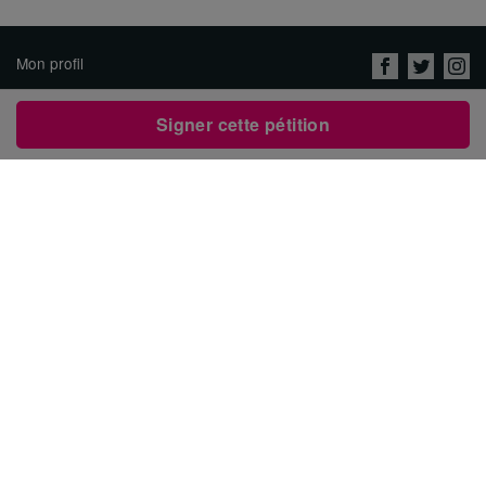
Mon profil
Nous connaître
Signer cette pétition
Emplois
Protection des données &
conditions d'utilisation
Contacter Avaaz
Créer une pétition
العربية
ENGLISH
DEUTSCH
РУССКИЙ
ESPAÑOL
PORTUGUÊS
עברית
繁體中文
日本語
BAHASA INDONESIA
한국어
NEDERLANDS
ITALIANO
TÜRKÇE
POLSKI
ROMÂNĂ
ΕΛΛΗΝΙΚΑ
粵語
BAHASA MELAYU
KISWAHILI
УКРАЇНСЬКА