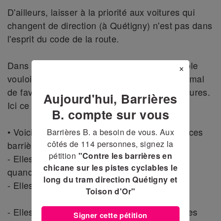
D'ailleurs, laisser à la priorité aux voitures qui
changent de direction (à Quétigny) n'est pas dans
l'esprit du code de la route.
Dans une dynamique multimodale que semble
×
vouloir adopter le Grand Dijon, il semble normal
de favoriser l'utilisation du vélo face aux voitures.
Aujourd'hui, Barrières
Ici ce n'est tout simplement pas le cas !
B. compte sur vous
• Voici les arguments contre la présence de ces
Barrières B. a besoin de vous. Aux
côtés de
114
personnes, signez la
barrières :
pétition
"Contre les barrières en
- Elles coutent cher (oui c'est trop tard mais
chicane sur les pistes cyclables le
quand même).
long du tram direction Quétigny et
- Elles nous freinent beaucoup trop !
Toison d'Or"
- Elles font faire aux cyclistes des manœuvres
Signer cette pétition