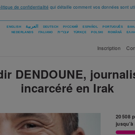
litique de confidentialité
qui détaille comment vos données sont uti
العربية
ENGLISH
DEUTSCH
РУССКИЙ
ESPAÑOL
PORTUGUÊS
BAH
עברית
NEDERLANDS
ITALIANO
TÜRKÇE
POLSKI
ROMÂNĂ
ΕΛΛΗ
Inscription
Con
dir DENDOUNE, journalis
incarcéré en Irak
20 508
p
jusqu'à