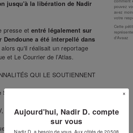
comment el
n jusqu'à la libération de Nadir
pouvez vo
avez moin
votre resp
Cette péti
e presse et
entré légalement sur
représente
d'Avaaz
dir Dendoune a été interpellé dans
, alors qu'il réalisait un reportage
 et Le Courrier de l’Atlas.
NNALITÉS QUI LE SOUTIENNENT
 Saint-Denis
×
 journaliste citoyen
Aujourd'hui, Nadir D. compte
sur vous
use, militante associative
Nadir D. a besoin de vous. Aux côtés de
20 508