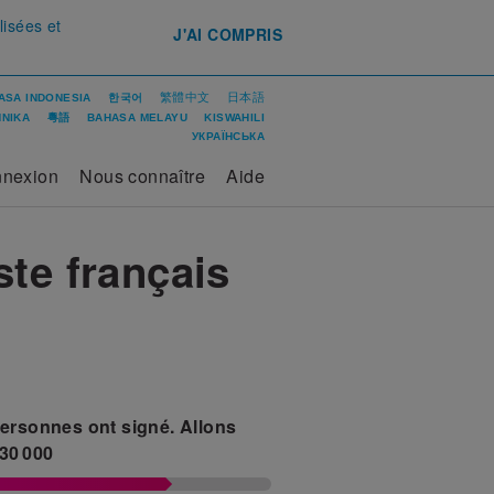
lisées et
J'AI COMPRIS
繁體中文
日本語
ASA INDONESIA
한국어
ΝΙΚΑ
粵語
BAHASA MELAYU
KISWAHILI
УКРАЇНСЬКА
nexion
Nous connaître
Aide
te français
ersonnes ont signé.
Allons
30 000