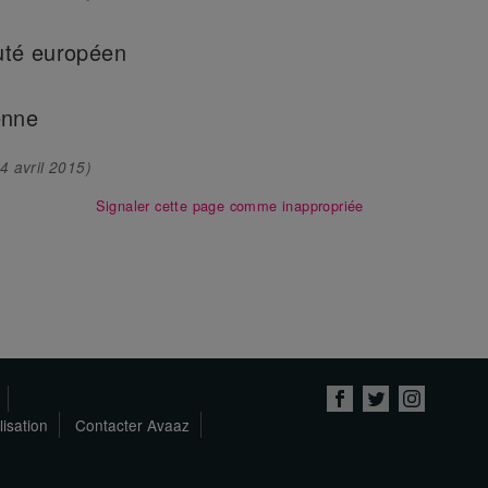
uté européen
enne
4 avril 2015
)
Signaler cette page comme inappropriée
lisation
Contacter Avaaz