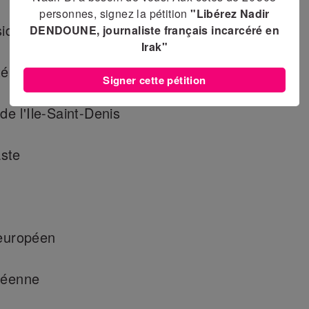
personnes, signez la pétition
"Libérez Nadir
ident de Plaine Commune
DENDOUNE, journaliste français incarcéré en
Irak"
té
Signer cette pétition
 l'Ile-Saint-Denis
ste
 européen
péenne