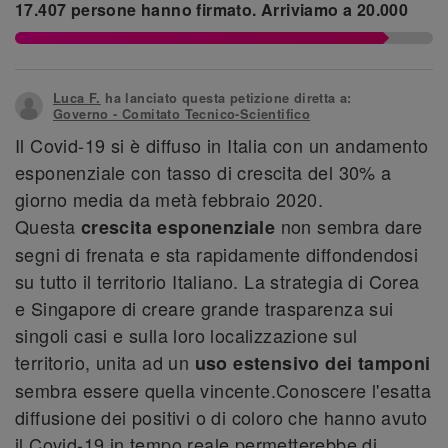
17.407
persone hanno firmato.
Arriviamo a
20.000
Luca F.
ha lanciato questa petizione diretta a:
Governo - Comitato Tecnico-Scientifico
Il Covid-19 si è diffuso in Italia con un andamento
esponenziale con tasso di crescita del 30% a
giorno media da metà febbraio 2020.
Questa
non sembra dare
crescita esponenziale
segni di frenata e sta rapidamente diffondendosi
su tutto il territorio Italiano. La strategia di Corea
e Singapore di creare grande trasparenza sui
singoli casi e sulla loro localizzazione sul
territorio, unita ad un
uso estensivo dei tamponi
sembra essere quella vincente.Conoscere l'esatta
diffusione dei positivi o di coloro che hanno avuto
il Covid-19 in tempo reale permetterebbe di