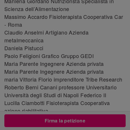
Marilena Giordano Nutrizionsta Specialista in
Scienza dell’Alimentazione
Massimo Accardo Fisioterapista Cooperativa Car
- Roma
Claudio Anselmi Artigiano Azienda
metalmeccanica
Daniela Pistucci
Paolo Feligioni Grafico Gruppo GEDI
Maria Parente Ingegnere Azienda privata
Maria Parente Ingegnere Azienda privata
maria Vittoria Florio imprenditore Tribe Research
Roberto Berni Canani professore Universitario
Università degli Studi di Napoli Federico II
Lucilla Ciambotti Fisioterapista Cooperativa
azione riabilitativa
Alessio Alberti Studente/Consigliere Comunale
Firma la petizione
Comune di Desio