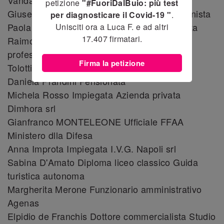
Vanda Perin, Pensionata
petizione
"#FuoriDalBuio: più test
Giuseppe Ceceri, Avvocato Libero professionista
per diagnosticare il Covid-19 "
.
Paola Minaccioni Attrice Libera professionista
Unisciti ora a Luca F. e ad altri
17.407
firmatari.
Raimondo d'Aquino Avvocato Libero
professionista
Firma la petizione
Tolotti Funzionario Enel
Daniela Prandini Pensionata
Michela Rosso Impiegata Azienda privata
Dimhora srl
Gianfranco MONTELEONE Ufficiale FFAA
Ministero dlla Difesa
Anna Improta Impiegata I.V.G. Napoli srl
Sabina D'Amato Diploma liceo classico Guida
turistica autonoma
Margherita Merone Funzionario amministrativo
Agenas
Elpidio de Franchis Dottore commercialista Studio