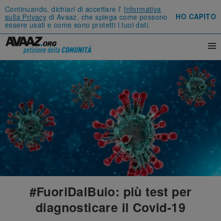
Continuando, dichiari di accettare l'
Informativa
HO CAPITO
sulla Privacy
di Avaaz, che spiega come possono
essere usati e come sono protetti i tuoi dati.
#FuoriDalBuio: più test per
diagnosticare il Covid-19