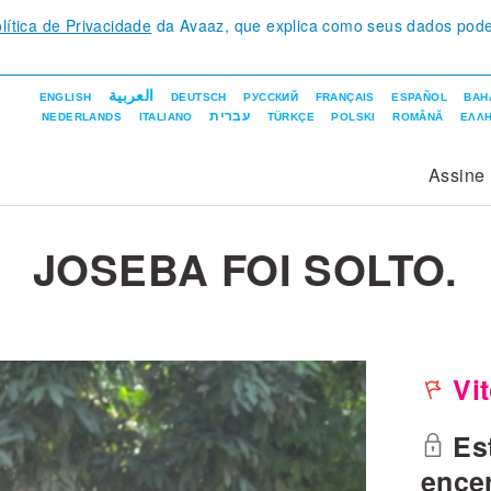
lítica de Privacidade
da Avaaz, que explica como seus dados pod
العربية
ENGLISH
DEUTSCH
РУССКИЙ
FRANÇAIS
ESPAÑOL
BAH
עברית
NEDERLANDS
ITALIANO
TÜRKÇE
POLSKI
ROMÂNĂ
ΕΛΛΗ
Assine
JOSEBA FOI SOLTO.
Vit
Est
ence