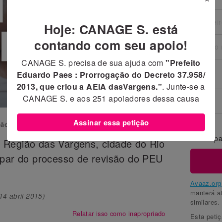
Hoje: CANAGE S. está
contando com seu apoio!
CANAGE S. precisa de sua ajuda com
"Prefeito
Eduardo Paes : Prorrogação do Decreto 37.958/
2013, que criou a AEIA dasVargens."
. Junte-se a
CANAGE S. e aos
251
apoiadores dessa causa
Assinar essa petição
ção para
Prefeto Eduardo Paes
Compar
 Região das Vargens, cidade do Rio
ipar do processo de revisão do PEU
Avaaz.org 
manterá a
14 abril 2015
)
similares.
Relatar isso como inapropriado
Esta peti