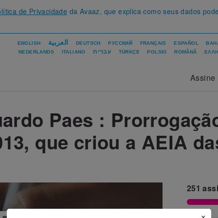
lítica de Privacidade
da Avaaz, que explica como seus dados pod
العربية
ENGLISH
DEUTSCH
РУССКИЙ
FRANÇAIS
ESPAÑOL
BAH
עברית
NEDERLANDS
ITALIANO
TÜRKÇE
POLSKI
ROMÂNĂ
ΕΛΛΗ
Assine
uardo Paes : Prorrogaçã
013, que criou a AEIA d
251
ass
×