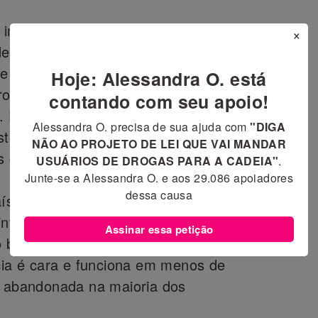
internações involuntárias como
×
dependentes de drogas e preconiza
 visam à abstinência”. Prevê a
Hoje: Alessandra O. está
rogramas de reinserção caso haja
contando com seu apoio!
 Esta prática é totalmente
Alessandra O. precisa de sua ajuda com
"DIGA
stas pois as recaídas são muito
NÃO AO PROJETO DE LEI QUE VAI MANDAR
 de drogas.
USUÁRIOS DE DROGAS PARA A CADEIA"
.
Junte-se a Alessandra O. e aos
29.086
apoiadores
dessa causa
íses, de profissionais da área, as
internacionais de direitos humanos
Assinar essa petição
 baseado em internações
ncia é cara e funciona em menos de
i abandonada na maioria dos