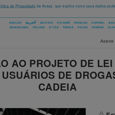
lítica de Privacidade
da Avaaz, que explica como seus dados pod
العربية
ENGLISH
DEUTSCH
РУССКИЙ
FRANÇAIS
ESPAÑOL
BAH
עברית
NEDERLANDS
ITALIANO
TÜRKÇE
POLSKI
ROMÂNĂ
ΕΛΛΗ
Assine
O AO PROJETO DE LEI
USUÁRIOS DE DROGA
CADEIA
Est