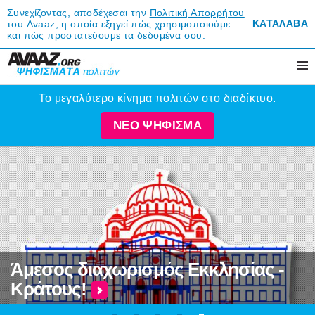
Συνεχίζοντας, αποδέχεσαι την
Πολιτική Απορρήτου
ΚΑΤΑΛΑΒΑ
του Avaaz, η οποία εξηγεί πώς χρησιμοποιούμε
και πώς προστατεύουμε τα δεδομένα σου.
Το μεγαλύτερο κίνημα πολιτών στο διαδίκτυο.
ΝΕΟ ΨΗΦΙΣΜΑ
Άμεσος διαχωρισμός Εκκλησίας -
Κράτους!