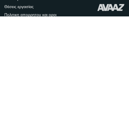
Θέσεις εργασίας
Πολιτικη απορρητου και οροι
χρησης
Imprint
Επικοινωνία
ΝΕΟ ΨΗΦΙΣΜΑ
العربية
ENGLISH
DEUTSCH
РУССКИЙ
FRANÇAIS
ESPAÑOL
PORTUGUÊS
עברית
繁體中文
日本語
BAHASA INDONESIA
한국어
NEDERLANDS
ITALIANO
TÜRKÇE
POLSKI
ROMÂNĂ
粵語
BAHASA MELAYU
KISWAHILI
УКРАЇНСЬКА
Avaaz Foundation
110 Golden Lane | London, England, EC1Y 0TG
1330 6th Avenue, Suite 23A | New York, NY 10019, USA