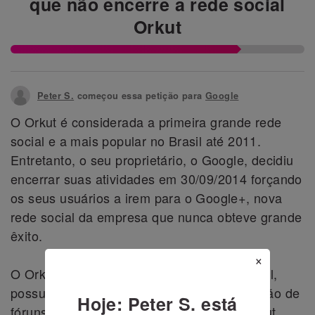
que não encerre a rede social
Orkut
Peter S.
começou essa petição para
Google
O Orkut é considerada a primeira grande rede
social e a mais popular no Brasil até 2011.
Entretanto, o seu proprietário, o Google, decidiu
encerrar suas atividades em 30/09/2014 forçando
os seus usuários a irem para o Google+, nova
rede social da empresa que nunca obteve grande
êxito.
×
O Orkut, mais do que uma antiga rede social,
possui um importante sistema de organização de
Hoje: Peter S. está
fóruns nas chamadas comunidades. O layout