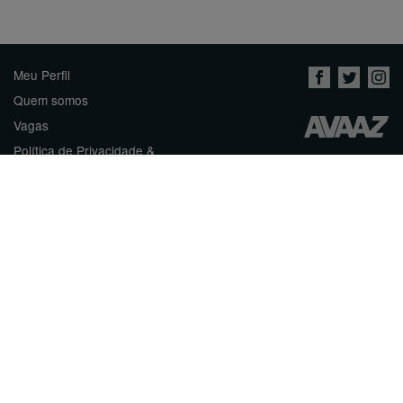
Meu Perfil
Quem somos
Vagas
Política de Privacidade &
Termos de Uso
Contato
Inicie uma Petição
العربية
ENGLISH
DEUTSCH
РУССКИЙ
FRANÇAIS
ESPAÑOL
עברית
繁體中文
日本語
BAHASA INDONESIA
한국어
NEDERLANDS
ITALIANO
TÜRKÇE
POLSKI
ROMÂNĂ
ΕΛΛΗΝΙΚΑ
粵語
BAHASA MELAYU
KISWAHILI
УКРАЇНСЬКА