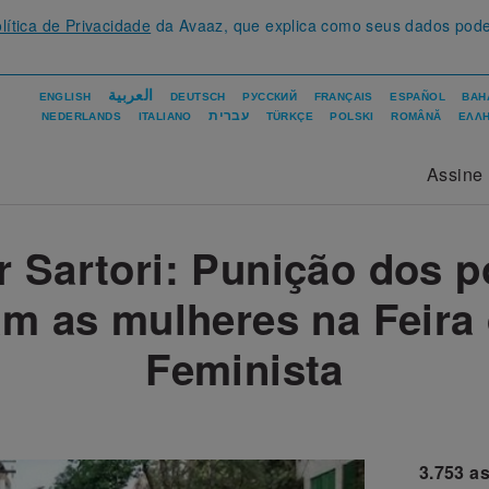
lítica de Privacidade
da Avaaz, que explica como seus dados pod
العربية
ENGLISH
DEUTSCH
РУССКИЙ
FRANÇAIS
ESPAÑOL
BAH
עברית
NEDERLANDS
ITALIANO
TÜRKÇE
POLSKI
ROMÂNĂ
ΕΛΛΗ
Assine
 Sartori: Punição dos po
am as mulheres na Feira 
Feminista
3.753
as