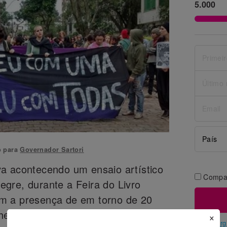
5.000
o para
Governador Sartori
a acontecendo um ensaio artístico
Compar
gre, durante a Feira do Livro
m a presença de em torno de 20
hegou com dois policiais que vieram
×
Avaaz.org 