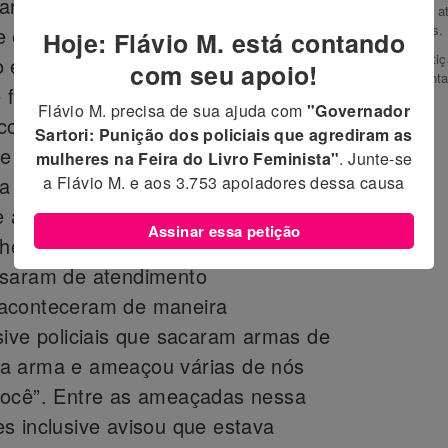
rulho. Eles filmaram e intimidaram
manterá a
similares.
e estavam falando com eles, o que
Hoje: Flávio M. está contando
Esta petiç
o entre as mulheres, como se
com seu apoio!
represent
 filmar a situação. Em seguida
Flávio M. precisa de sua ajuda com
"Governador
com mais policiais que foram
Sartori: Punição dos policiais que agrediram as
e marcadamente racista desde o
mulheres na Feira do Livro Feminista"
. Junte-se
a Flávio M. e aos
3.753
apoiadores dessa causa
ma de nós de maneira violenta, o que
agressões físicas por parte da
Assinar essa petição
lheres ficaram feridas, sendo que
isaram de atendimento
 aconteceram de maneira
sive policiais que sacaram armas de
a arma e ameaçou várias de nós
você”. Entre as ameaçadas nessa
s inclusive avisou que estava