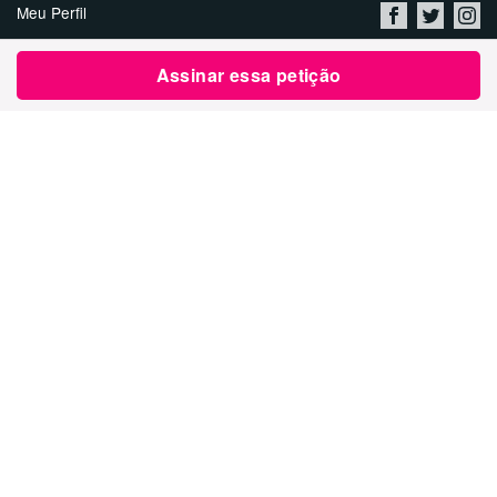
Meu Perfil
Quem somos
Assinar essa petição
Vagas
Política de Privacidade &
Termos de Uso
Contato
Inicie uma Petição
العربية
ENGLISH
DEUTSCH
РУССКИЙ
FRANÇAIS
ESPAÑOL
עברית
繁體中文
日本語
BAHASA INDONESIA
한국어
NEDERLANDS
ITALIANO
TÜRKÇE
POLSKI
ROMÂNĂ
ΕΛΛΗΝΙΚΑ
粵語
BAHASA MELAYU
KISWAHILI
УКРАЇНСЬКА
2024 Avaaz.org