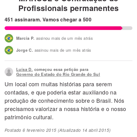
Profissionais permanentes
451
assinaram.
Vamos chegar a
500
assinou mais de um mês atrás
Marcia P.
assinou mais de um mês atrás
Jorge C.
assinou mais de um mês atrás
Cristina
Luísa D.
começou essa petição para
assinou mais de um mês atrás
Tatiana M.
Governo do Estado do Rio Grande do Sul
Um local com muitas histórias para serem
assinou mais de um mês atrás
Julián S.
contadas, e que poderia estar auxiliando na
assinou mais de um mês atrás
Andriele L.
produção de conhecimento sobre o Brasil. Nós
precisamos valorizar a nossa história e o nosso
patrimônio cultural.
Postado
6 fevereiro 2015
(Atualizado
14 abril 2015
)