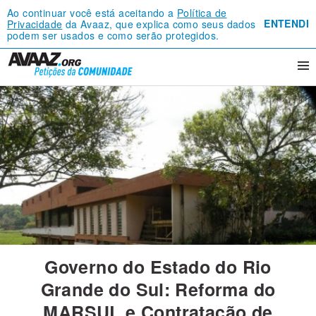
Ao continuar você está aceitando a
Política de
ENTENDI
Privacidade
da Avaaz, que explica como seus dados
podem ser usados e como serão protegidos.
Governo do Estado do Rio
Grande do Sul: Reforma do
MARSUL e Contratação de