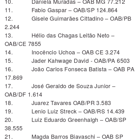
10. Daniela Muradas – OAB MG 77.212
11. Fabio Gaspar – OAB/SP 124.864
12. Gisele Guimarães Cittadino – OAB/PB
2.244
13. Hélio das Chagas Leitão Neto –
OAB/CE 7855
14. Inocêncio Uchoa – OAB CE 3.274
15. Jader Kahwage David - OAB/PA 6503
16. João Carlos Fonseca Batista – OAB PA
17.869
17. José Geraldo de Souza Junior –
OAB/DF 1.614
18. Juarez Tavares OAB/PR 3.583
19. Lenio Luiz Streck – OAB/RS 14.439
20. Luiz Eduardo Greenhalgh – OAB/SP
38.555
21. Magda Barros Biavaschi – OAB SP