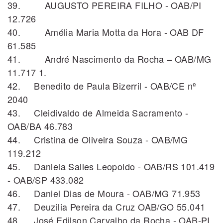
39. AUGUSTO PEREIRA FILHO - OAB/PI
12.726
40. Amélia Maria Motta da Hora - OAB DF
61.585
41. André Nascimento da Rocha – OAB/MG
11.717 1.
42. Benedito de Paula Bizerril - OAB/CE nº
2040
43. Cleidivaldo de Almeida Sacramento -
OAB/BA 46.783
44. Cristina de Oliveira Souza - OAB/MG
119.212
45. Daniela Salles Leopoldo - OAB/RS 101.419
- OAB/SP 433.082
46. Daniel Dias de Moura - OAB/MG 71.953
47. Deuzilia Pereira da Cruz OAB/GO 55.041
48. José Edilson Carvalho da Rocha - OAB-PI