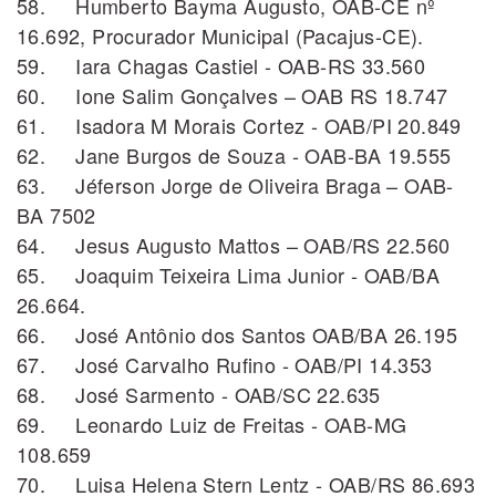
58. Humberto Bayma Augusto, OAB-CE nº
16.692, Procurador Municipal (Pacajus-CE).
59. Iara Chagas Castiel - OAB-RS 33.560
60. Ione Salim Gonçalves – OAB RS 18.747
61. Isadora M Morais Cortez - OAB/PI 20.849
62. Jane Burgos de Souza - OAB-BA 19.555
63. Jéferson Jorge de Oliveira Braga – OAB-
BA 7502
64. Jesus Augusto Mattos – OAB/RS 22.560
65. Joaquim Teixeira Lima Junior - OAB/BA
26.664.
66. José Antônio dos Santos OAB/BA 26.195
67. José Carvalho Rufino - OAB/PI 14.353
68. José Sarmento - OAB/SC 22.635
69. Leonardo Luiz de Freitas - OAB-MG
108.659
70. Luisa Helena Stern Lentz - OAB/RS 86.693