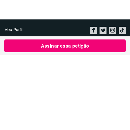
Meu Perfil
Quem somos
Assinar essa petição
Vagas
Política de Privacidade &
Termos de Uso
Imprint
Contato
Inicie uma Petição
العربية
ENGLISH
DEUTSCH
РУССКИЙ
FRANÇAIS
ESPAÑOL
עברית
繁體中文
日本語
BAHASA INDONESIA
한국어
NEDERLANDS
ITALIANO
TÜRKÇE
POLSKI
ROMÂNĂ
ΕΛΛΗΝΙΚΑ
粵語
BAHASA MELAYU
KISWAHILI