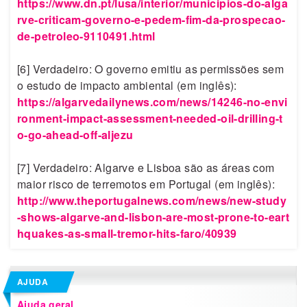
https://www.dn.pt/lusa/interior/municipios-do-alga
rve-criticam-governo-e-pedem-fim-da-prospecao-
de-petroleo-9110491.html
[6] Verdadeiro: O governo emitiu as permissões sem
o estudo de impacto ambiental (em inglês):
https://algarvedailynews.com/news/14246-no-envi
ronment-impact-assessment-needed-oil-drilling-t
o-go-ahead-off-aljezu
[7] Verdadeiro: Algarve e Lisboa são as áreas com
maior risco de terremotos em Portugal (em inglês):
http://www.theportugalnews.com/news/new-study
-shows-algarve-and-lisbon-are-most-prone-to-eart
hquakes-as-small-tremor-hits-faro/40939
AJUDA
Ajuda geral