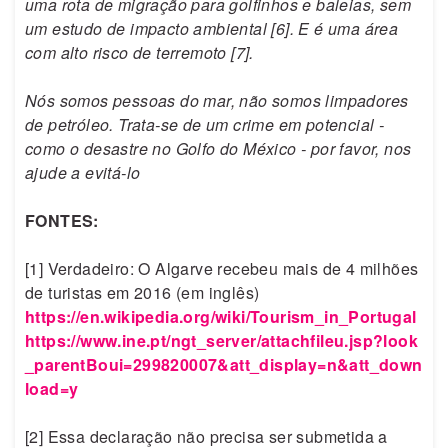
uma rota de migração para golfinhos e baleias, sem
um estudo de impacto ambiental [6]. E é uma área
com alto risco de terremoto [7].
Nós somos pessoas do mar, não somos limpadores
de petróleo. Trata-se de um crime em potencial -
como o desastre no Golfo do México - por favor, nos
ajude a evitá-lo
FONTES:
[1] Verdadeiro: O Algarve recebeu mais de 4 milhões
de turistas em 2016 (em inglês)
https://en.wikipedia.org/wiki/Tourism_in_Portugal
https://www.ine.pt/ngt_server/attachfileu.jsp?look
_parentBoui=299820007&att_display=n&att_down
load=y
[2] Essa declaração não precisa ser submetida a