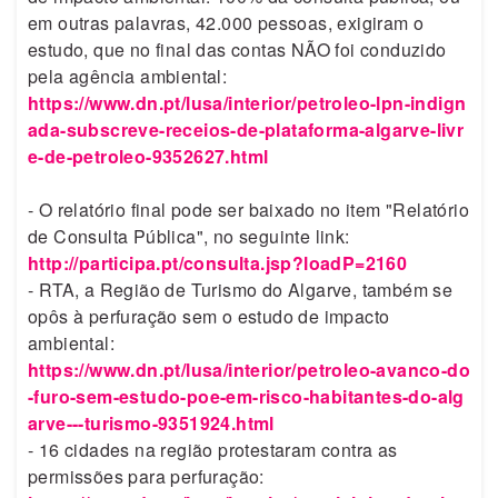
em outras palavras, 42.000 pessoas, exigiram o
estudo, que no final das contas NÃO foi conduzido
pela agência ambiental:
https://www.dn.pt/lusa/interior/petroleo-lpn-indign
ada-subscreve-receios-de-plataforma-algarve-livr
e-de-petroleo-9352627.html
- O relatório final pode ser baixado no item "Relatório
de Consulta Pública", no seguinte link:
http://participa.pt/consulta.jsp?loadP=2160
- RTA, a Região de Turismo do Algarve, também se
opôs à perfuração sem o estudo de impacto
ambiental:
https://www.dn.pt/lusa/interior/petroleo-avanco-do
-furo-sem-estudo-poe-em-risco-habitantes-do-alg
arve---turismo-9351924.html
- 16 cidades na região protestaram contra as
permissões para perfuração: