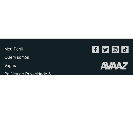
Meu Perfil
Quem somos
Vagas
Política de Privacidade &
Termos de Uso
Imprint
Contato
Inicie uma Petição
العربية
ENGLISH
DEUTSCH
РУССКИЙ
FRANÇAIS
ESPAÑOL
עברית
繁體中文
日本語
BAHASA INDONESIA
한국어
NEDERLANDS
ITALIANO