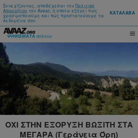
Συνεχίζοντας, αποδέχεσαι την
Πολιτική
Απορρήτου
του Avaaz, η οποία εξηγεί πώς
ΚΑΤΑΛΑΒΑ
χρησιμοποιούμε και πώς προστατεύουμε τα
δεδομένα σου.
ΟΧΙ ΣΤΗΝ ΕΞΟΡΥΞΗ ΒΩΞΙΤΗ ΣΤΑ
ΜΕΓΑΡΑ (Γεράνεια Όρη)