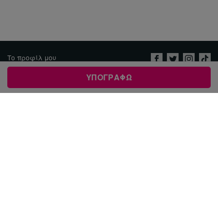
Το προφίλ μου
Ποιοι ειμαστε
ΥΠΟΓΡΑΦΩ
Θέσεις εργασίας
Πολιτικη απορρητου και
οροι χρησης
Imprint
Επικοινωνία
ΝΕΟ ΨΗΦΙΣΜΑ
العربية
ENGLISH
DEUTSCH
РУССКИЙ
FRANÇAIS
ESPAÑOL
PORTUGUÊS
עברית
繁體中文
日本語
BAHASA INDONESIA
한국어
NEDERLANDS
ITALIANO
TÜRKÇE
POLSKI
ROMÂNĂ
粵語
BAHASA MELAYU
KISWAHILI
УКРАЇНСЬКА