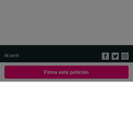
Mi perfil
Conócenos
Firma esta petición
Empleo
Política de Privacidad &
Términos de Uso
Comunícate con Avaaz
Crear una Petición
العربية
ENGLISH
DEUTSCH
РУССКИЙ
FRANÇAIS
PORTUGUÊS
עברית
繁體中文
日本語
BAHASA INDONESIA
한국어
NEDERLANDS
ITALIANO