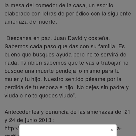
la mesa del comedor de la casa, un escrito
elaborado con letras de periódico con la siguiente
amenaza de muerte:
“Descansa en paz. Juan David y costeña.
Sabemos cada paso que das con su familia. Es
bueno que busques ayuda pero no te servirá de
nada. También sabemos que te vas a trabajar no
busque una muerte pendeja lo mismo para tu
mujer y tu hijo. Nuestro sentido pésame por la
perdida de tu esposa e hijo. No dejes sin padre y
viuda o no te quedes viudo”.
Antecedentes y denuncia de las amenazas del 21
y 24 de junio 2013 :
http://cspresospoliticos.com/index.php/joomla-
×