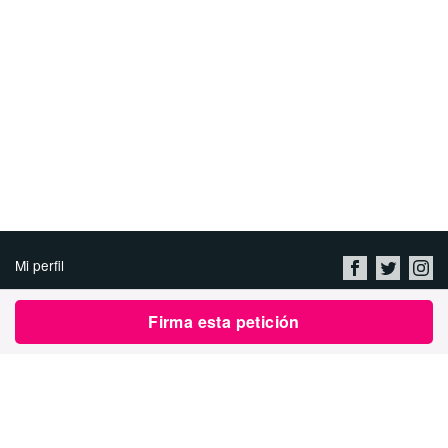
Mi perfil
Conócenos
Firma esta petición
Empleo
Política de Privacidad &
Términos de Uso
Comunícate con Avaaz
Crear una Petición