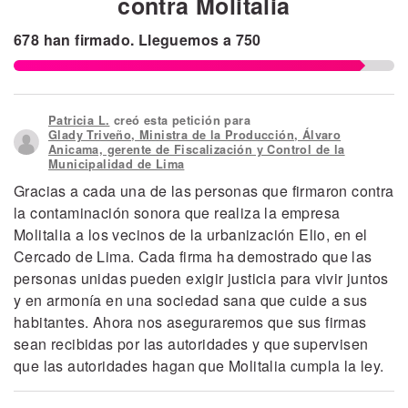
contra Molitalia
678
han firmado.
Lleguemos a
750
Patricia L.
creó esta petición para
Glady Triveño, Ministra de la Producción, Álvaro
Anicama, gerente de Fiscalización y Control de la
Municipalidad de Lima
Gracias a cada una de las personas que firmaron contra
la contaminación sonora que realiza la empresa
Molitalia a los vecinos de la urbanización Elio, en el
Cercado de Lima. Cada firma ha demostrado que las
personas unidas pueden exigir justicia para vivir juntos
y en armonía en una sociedad sana que cuide a sus
habitantes. Ahora nos aseguraremos que sus firmas
sean recibidas por las autoridades y que supervisen
que las autoridades hagan que Molitalia cumpla la ley.