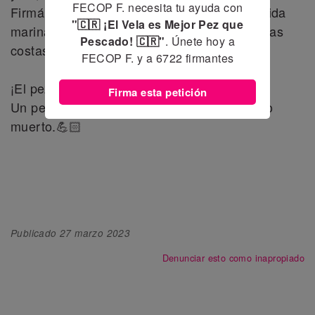
FECOP F. necesita tu ayuda con
Firmá la petición y ayúdanos a proteger la vida
"🇨🇷 ¡El Vela es Mejor Pez que
marina y generar nuevos empleos en nuestras
Pescado! 🇨🇷"
. Únete hoy a
costas.
FECOP F. y a
6722
firmantes
¡El pez vela es mejor pez que pescado!
Firma esta petición
Un pez vela vivo alimenta más ticos que uno
muerto.💪🏻
Publicado
27 marzo 2023
Denunciar esto como inapropiado