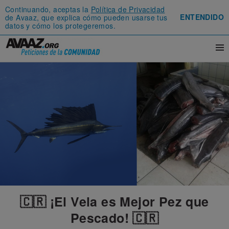
Continuando, aceptas la
Política de Privacidad
ENTENDIDO
de Avaaz, que explica cómo pueden usarse tus
datos y cómo los protegeremos.
🇨🇷 ¡El Vela es Mejor Pez que
Pescado! 🇨🇷