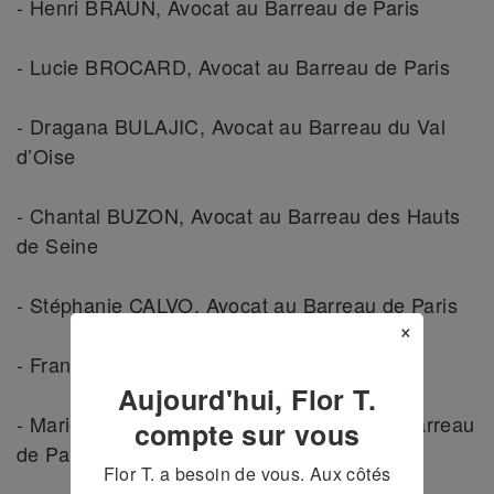
- Henri BRAUN, Avocat au Barreau de Paris
- Lucie BROCARD, Avocat au Barreau de Paris
- Dragana BULAJIC, Avocat au Barreau du Val
d’Oise
- Chantal BUZON, Avocat au Barreau des Hauts
de Seine
- Stéphanie CALVO, Avocat au Barreau de Paris
×
- Françoise CANAT, Enseignante (Marseille)
Aujourd'hui, Flor T.
- Marie-Alix CANU-BERNARD, Avocat au Barreau
compte sur vous
de Paris, membre du Conseil de l’Ordre
Flor T. a besoin de vous. Aux côtés