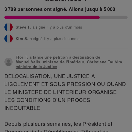
3 789
personnes ont signé.
Allons jusqu'à
5 000
a signé il y a plus d'un mois
Stève T.
a signé il y a plus d'un mois
Kim S.
a signé il y a plus d'un mois
Claude M.
Flor T.
a lancé une pétition à destination de
a signé il y a plus d'un mois
Cécile A.
Manuel Valls, ministre de l'Intérieur, Christiane Taubira,
ministre de la Justice
a signé il y a plus d'un mois
Maëlle A.
DELOCALISATION, UNE JUSTICE A
L’ISOLEMENT ET SOUS PRESSION OU QUAND
a signé il y a plus d'un mois
Bernadette W.
LE MINISTERE DE L’INTERIEUR ORGANISE
LES CONDITIONS D’UN PROCES
INEQUITABLE
Depuis plusieurs semaines, les Président et
Procureur de la République du Tribunal de