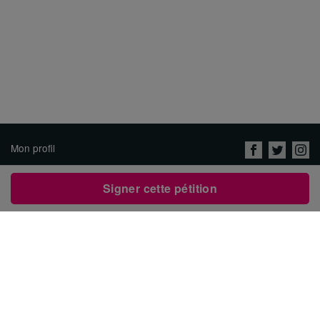
Mon profil
Nous connaître
Signer cette pétition
Emplois
Protection des données &
conditions d'utilisation
Contacter Avaaz
Créer une pétition
العربية
ENGLISH
DEUTSCH
РУССКИЙ
ESPAÑOL
PORTUGUÊS