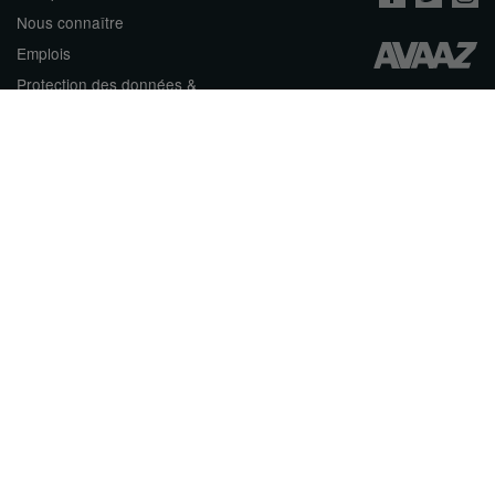
Nous connaître
Emplois
Protection des données &
conditions d'utilisation
Contacter Avaaz
Créer une pétition
العربية
ENGLISH
DEUTSCH
РУССКИЙ
ESPAÑOL
PORTUGUÊS
עברית
繁體中文
日本語
BAHASA INDONESIA
한국어
NEDERLANDS
ITALIANO
TÜRKÇE
POLSKI
ROMÂNĂ
ΕΛΛΗΝΙΚΑ
粵語
BAHASA MELAYU
KISWAHILI
УКРАЇНСЬКА
2024 Avaaz.org