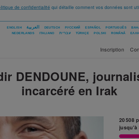
litique de confidentialité
qui détaille comment vos données sont uti
العربية
ENGLISH
DEUTSCH
РУССКИЙ
ESPAÑOL
PORTUGUÊS
BAH
עברית
NEDERLANDS
ITALIANO
TÜRKÇE
POLSKI
ROMÂNĂ
ΕΛΛΗ
Inscription
Con
dir DENDOUNE, journalis
incarcéré en Irak
20 508
p
jusqu'à