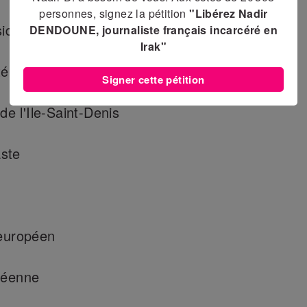
personnes, signez la pétition
"Libérez Nadir
ident de Plaine Commune
DENDOUNE, journaliste français incarcéré en
Irak"
té
Signer cette pétition
 l'Ile-Saint-Denis
ste
 européen
péenne