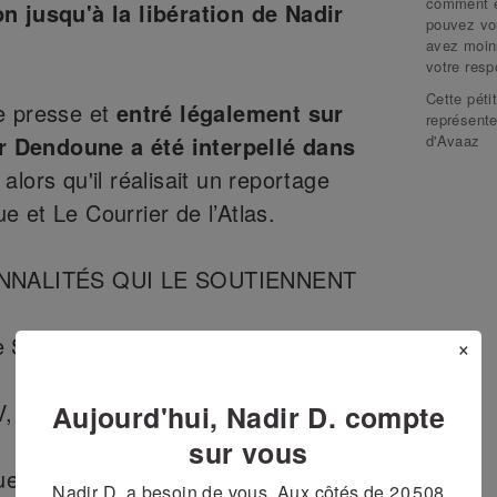
comment el
n jusqu'à la libération de Nadir
pouvez vo
avez moin
votre resp
Cette péti
e presse et
entré légalement sur
représente
d'Avaaz
dir Dendoune a été interpellé dans
, alors qu'il réalisait un reportage
 et Le Courrier de l’Atlas.
NNALITÉS QUI LE SOUTIENNENT
 Saint-Denis
×
 journaliste citoyen
Aujourd'hui, Nadir D. compte
sur vous
use, militante associative
Nadir D. a besoin de vous. Aux côtés de
20 508