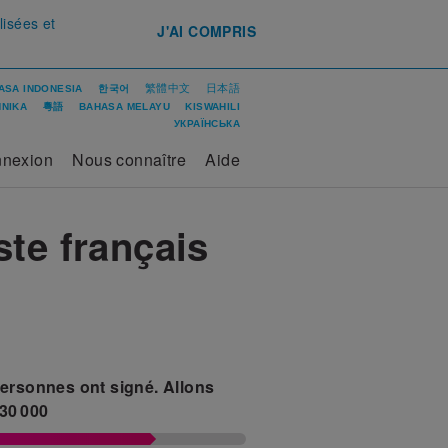
lisées et
J'AI COMPRIS
繁體中文
日本語
ASA INDONESIA
한국어
ΝΙΚΑ
粵語
BAHASA MELAYU
KISWAHILI
УКРАЇНСЬКА
nexion
Nous connaître
Aide
te français
ersonnes ont signé.
Allons
30 000