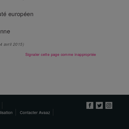
uté européen
enne
4 avril 2015
)
Signaler cette page comme inappropriée
lisation
Contacter Avaaz