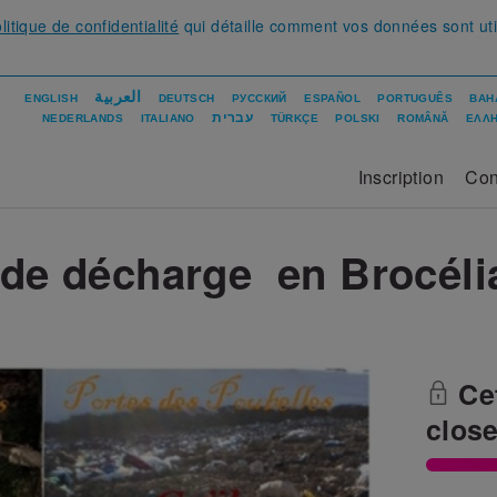
litique de confidentialité
qui détaille comment vos données sont uti
العربية
ENGLISH
DEUTSCH
РУССКИЙ
ESPAÑOL
PORTUGUÊS
BAH
עברית
NEDERLANDS
ITALIANO
TÜRKÇE
POLSKI
ROMÂNĂ
ΕΛΛΗ
Inscription
Con
 de décharge en Brocéli
Cet
clos