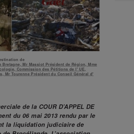
estination de
n Bretagne, Mr Massiot Président de Région, Mme
cologie, Commission des Pétitions de l' UE,
es, Mr Tourenne Président du Conseil Général d'
rciale de la COUR D’APPEL DE
ent du 06 mai 2013 rendu par le
 la liquidation judiciaire de
e de Brocéliande.
L’association