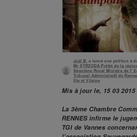
Joël B.
a lancé une pétition à d
Mr STRZODA Préfet de la régio
Ségolène Royal Ministre de l' E
Tribunal Administratif de Renn
Ille et Vilaine
Mis à jour le, 15 03 2015
La 3ème Chambre Comme
RENNES infirme le jugem
TGI de Vannes concernant
l’association Sauvegard