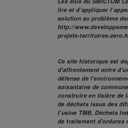
Les élus du SMICTOM Cen
lire et d’appliquer l’app
solution au problème de
http://www.developpemen
projets-territoires-zero.
Ce site historique est de
d'affrontement entre d'u
défense de l'environneme
soixantaine de communes
construire en lisière de 
de déchets issus des dif
l’usine TMB, Déchets Ind
de traitement d'ordures