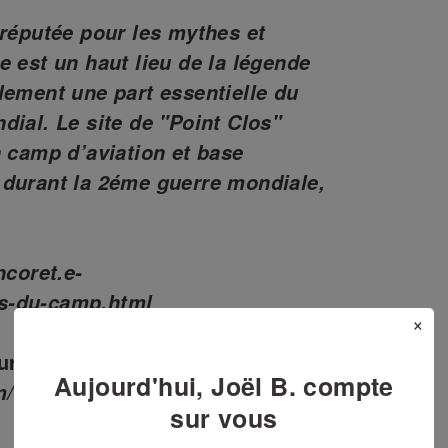
 réputée pour les mythes et
e est un haut lieu de la légende
lement une part essentielle du
dial. Le
site de "Point Clos"
n camp d’aviation et base
 durant la 2éme guerre mondiale,
ncoret.e-
s-du-camp.html
×
sur YouTube:
Aujourd'hui, Joël B. compte
om/watch?v=MVywXd72QvE
sur vous