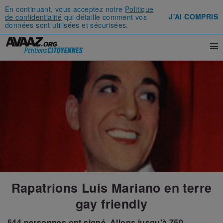
En continuant, vous acceptez notre
Politique
J'AI COMPRIS
de confidentialité
qui détaille comment vos
données sont utilisées et sécurisées.
Rapatrions Luis Mariano en terre
gay friendly
544
personnes ont signé.
Allons jusqu'à
750