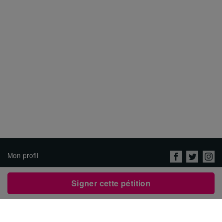
Mon profil
Nous connaître
Signer cette pétition
Emplois
Protection des données &
conditions d'utilisation
Contacter Avaaz