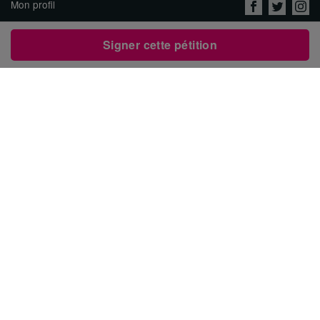
Mon profil
Nous connaître
Signer cette pétition
Emplois
Protection des données &
conditions d'utilisation
Contacter Avaaz
Créer une pétition
العربية
ENGLISH
DEUTSCH
РУССКИЙ
ESPAÑOL
PORTUGUÊS
עברית
繁體中文
日本語
BAHASA INDONESIA
한국어
NEDERLANDS
ITALIANO
TÜRKÇE
POLSKI
ROMÂNĂ
ΕΛΛΗΝΙΚΑ
粵語
BAHASA MELAYU
KISWAHILI
УКРАЇНСЬКА
2024 Avaaz.org