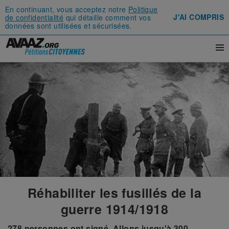
En continuant, vous acceptez notre
Politique
J'AI COMPRIS
de confidentialité
qui détaille comment vos
données sont utilisées et sécurisées.
Réhabiliter les fusillés de la
guerre 1914/1918
278
personnes ont signé.
Allons jusqu'à
300