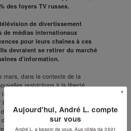
 % des foyers TV russes.
 télévision de divertissement
s de médias internationaux
icences pour leurs chaînes à ces
Ils devraient se retirer du marché
haînes d'information.
e mars, dans le contexte de la
uvelles restrictions à la liberté
×
r le gouvernement russe, deux
Plus et Trikolor, ont exclu de leur
Aujourd'hui, André L. compte
 d’information étrangères qu’elles
sur vous
s de février : BBC World, CNN,
onews (en russe), France 24, NHK
André L. a besoin de vous. Aux côtés de
3 501