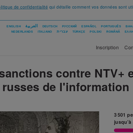
litique de confidentialité
qui détaille comment vos données sont uti
العربية
ENGLISH
DEUTSCH
РУССКИЙ
ESPAÑOL
PORTUGUÊS
BAH
עברית
NEDERLANDS
ITALIANO
TÜRKÇE
POLSKI
ROMÂNĂ
ΕΛΛΗ
Inscription
Con
sanctions contre NTV+ et
russes de l'information 
3 501
pe
jusqu'à