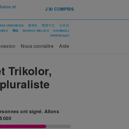
lisées et
J'AI COMPRIS
繁體中文
日本語
ASA INDONESIA
한국어
ΝΙΚΑ
粵語
BAHASA MELAYU
KISWAHILI
УКРАЇНСЬКА
nexion
Nous connaître
Aide
 Trikolor,
pluraliste
rsonnes ont signé.
Allons
5 000