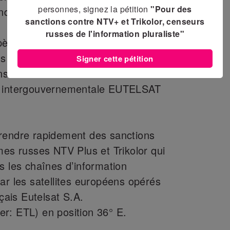
personnes, signez la pétition
"Pour des
nde.
sanctions contre NTV+ et Trikolor, censeurs
russes de l'information pluraliste"
èrent sur deux satellites européens
s de la société de droit français
Signer cette pétition
ns le cadre d’une Convention
n intergouvernementale EUTELSAT
rendre rapidement des sanctions
mes russes NTV Plus et Trikolor qui
s les chaînes d’information
ar les satellites européens opérés
nçais Eutelsat S.A.
r: ETL) en position 36° E.