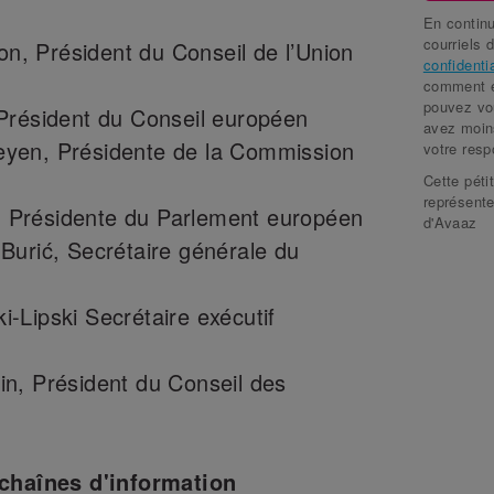
Jur
En continu
courriels 
, Président du Conseil de l’Union
Flor
confidentia
comment el
Kri
pouvez vo
Président du Conseil européen
avez moin
Ale
yen, Présidente de la Commission
votre resp
Yur
Cette péti
représente
 Présidente du Parlement européen
Der
d'Avaaz
Burić, Secrétaire générale du
Nata
Ann
-Lipski Secrétaire exécutif
Mik
n, Président du Conseil des
 chaînes d'information