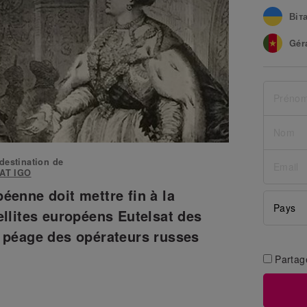
Віт
Gér
Mik
Ahm
Mart
Ale
 destination de
SAT IGO
Den
éenne doit mettre fin à la
Ole
ellites européens Eutelsat des
Yuli
à péage des opérateurs russes
Lau
Partag
Art