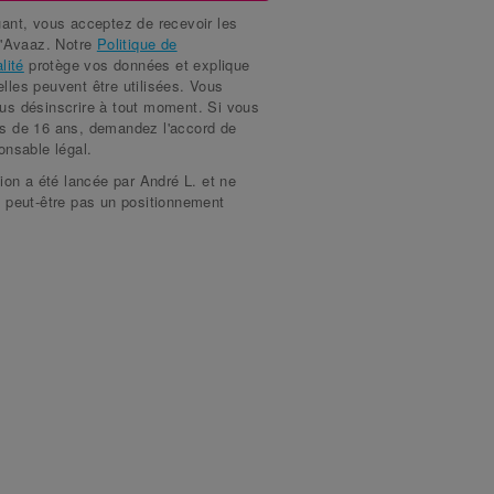
a signé il y a plus d'un mois
y K.
ant, vous acceptez de recevoir les
d'Avaaz. Notre
Politique de
a signé il y a plus d'un mois
ian S.
lité
protège vos données et explique
les peuvent être utilisées. Vous
a signé il y a plus d'un mois
staps M.
us désinscrire à tout moment. Si vous
s de 16 ans, demandez l'accord de
a signé il y a plus d'un mois
x N.
onsable légal.
a signé il y a plus d'un mois
y S.
tion a été lancée par André L. et ne
 peut-être pas un positionnement
a signé il y a plus d'un mois
ek P.
a signé il y a plus d'un mois
liia L.
a signé il y a plus d'un mois
e S.
a signé il y a plus d'un mois
hail D.