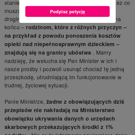
stanie pomóc w wystarczającym stopniu, przez co
muszą szukać szansy na życie i zdrowie w
Podpisz petycję
drogim leczeniu poza granicami Polski, czy na
końcu –
rodzinom, które z różnych przyczyn –
na przykład z powodu ponoszenia kosztów
opieki nad niepełnosprawnym dzieckiem –
. Mamy
znajdują się na granicy ubóstwa
nadzieję, że wsłucha się Pan Minister w ich i
nasze prośby i pozwoli usunąć chociaż tę jedną
przeszkodę, utrudniającą im funkcjonowanie w
trudnej, życiowej sytuacji.
Panie Ministrze,
żadne z obowiązujących dziś
przepisów nie nakładają na Ministerstwo
obowiązku ukrywania danych o urzędach
skarbowych przekazujących środki z 1%