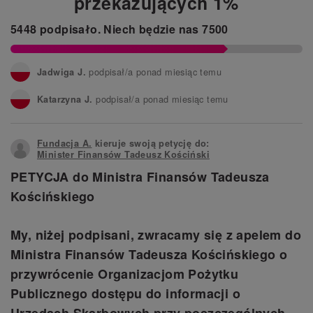
przekazujących 1%
5448
podpisało.
Niech będzie nas
7500
podpisał/a ponad miesiąc temu
Jadwiga J.
podpisał/a ponad miesiąc temu
Katarzyna J.
podpisał/a ponad miesiąc temu
Iwona P.
Fundacja A.
kieruje swoją petycję do:
podpisał/a ponad miesiąc temu
Ewa N.
Minister Finansów Tadeusz Kościński
PETYCJA do Ministra Finansów Tadeusza
podpisał/a ponad miesiąc temu
Agnieszka M.
Kościńskiego
podpisał/a ponad miesiąc temu
Waldemar P.
My, niżej podpisani, zwracamy się z apelem do
Ministra Finansów Tadeusza Kościńskiego o
przywrócenie Organizacjom Pożytku
Publicznego dostępu do informacji o