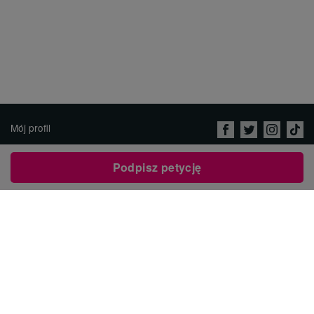
Mój profil
O nas
Podpisz petycję
Praca
Polityka prywatności i
Regulamin
Imprint
Skontaktuj się z Avaaz
Napisz petycję
العربية
ENGLISH
DEUTSCH
РУССКИЙ
FRANÇAIS
ESPAÑOL
PORTUGUÊS