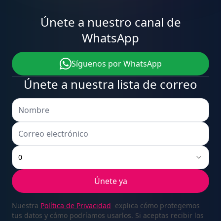
9
2
7
1
6
9
4
2
Únete a nuestro canal de
WhatsApp
Síguenos por WhatsApp
0
3
8
2
7
0
5
3
Únete a nuestra lista de correo
1
4
9
3
8
1
6
4
0
Únete ya
Nuestra
Política de Privacidad
explica cómo protegemos
tus datos y cómo podríamos usarlos. Si aceptas recibir los