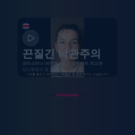
끈질긴 낙관주의
크리스티나 피게레스
•
코스타리카 외교관
집단행동의 힘