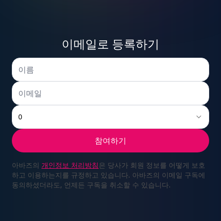
9
2
7
1
8
8
7
8
이메일로 등록하기
0
3
8
2
9
9
8
9
0
1
4
9
3
참여하기
0
0
9
0
아바즈의
개인정보 처리방침
은 당사가 회원 정보를 어떻게 보호
하고 이용하는지를 규정하고 있습니다. 아바즈의 이메일 구독에
동의하셨더라도, 언제든 구독을 취소할 수 있습니다.