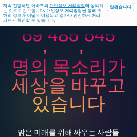
계속 진행하면 아바즈의
개인정보 처리방침
에 동의하
알겠습니다
는 것으로 간주합니다. 개인정보 처리방침을 통해 귀
하의 정보가 어떻게 이용되고 얼마나 안전하게 처리
되는지 확인할 수 있습니다.
6
9
4
8
5
5
4
5
,
,
명의 목소리가
7
0
5
9
6
6
5
6
세상을 바꾸고
있습니다
8
1
6
0
7
7
6
7
밝은 미래를 위해 싸우는 사람들