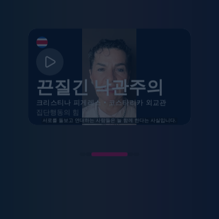
끈질긴 낙관주의
크리스티나 피게레스
•
코스타리카 외교관
집단행동의 힘