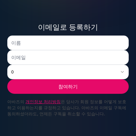
9
2
7
1
8
5
9
0
이메일로 등록하기
0
3
8
2
9
6
0
1
0
1
4
9
3
참여하기
0
7
1
2
아바즈의
개인정보 처리방침
은 당사가 회원 정보를 어떻게 보호
하고 이용하는지를 규정하고 있습니다. 아바즈의 이메일 구독에
동의하셨더라도, 언제든 구독을 취소할 수 있습니다.