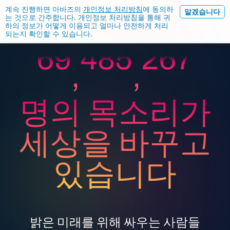
계속 진행하면 아바즈의
개인정보 처리방침
에 동의하
알겠습니다
는 것으로 간주합니다. 개인정보 처리방침을 통해 귀
하의 정보가 어떻게 이용되고 얼마나 안전하게 처리
되는지 확인할 수 있습니다.
6
9
4
8
5
2
6
7
,
,
명의 목소리가
7
0
5
9
6
3
7
8
세상을 바꾸고
있습니다
8
1
6
0
7
4
8
9
밝은 미래를 위해 싸우는 사람들