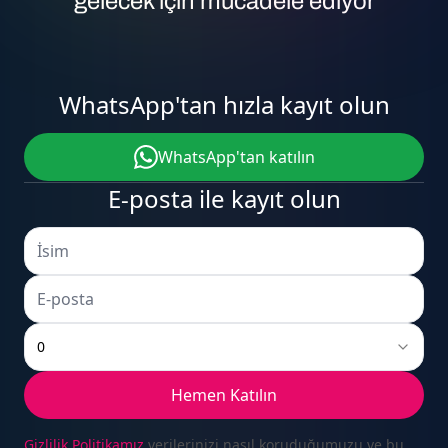
gelecek için mücadele ediyor
9
2
7
1
8
1
2
0
WhatsApp'tan hızla kayıt olun
0
3
8
2
9
2
3
1
WhatsApp'tan katılın
E-posta ile kayıt olun
1
4
9
3
0
3
4
2
0
Hemen Katılın
Gizlilik Politikamız
verilerinizi nasıl koruduğumuzu ve bu