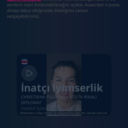
verilerin nasıl kullanılabileceğini açıklar. Avaaz'dan e-posta
almayı kabul ettiğinizde dilediğiniz zaman
vazgeçebilirsiniz.
İnatçı İyimserlik
CHRISTIANA FIGUERES
•
KOSTA RIKALI
DIPLOMAT
Kolektif Eylemin Gücü