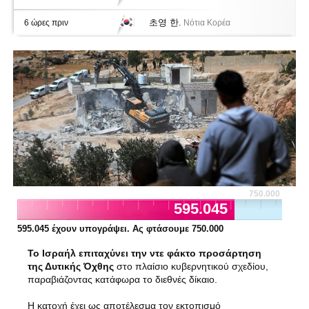
초영 한.
6 ώρες πριν
Νότια Κορέα
750.000
595.045
595.045
έχουν υπογράψει. Ας φτάσουμε
750.000
Το Ισραήλ επιταχύνει την ντε φάκτο προσάρτηση
της Δυτικής Όχθης
στο πλαίσιο κυβερνητικού σχεδίου,
παραβιάζοντας κατάφωρα το διεθνές δίκαιο.
Η κατοχή έχει ως αποτέλεσμα τον εκτοπισμό