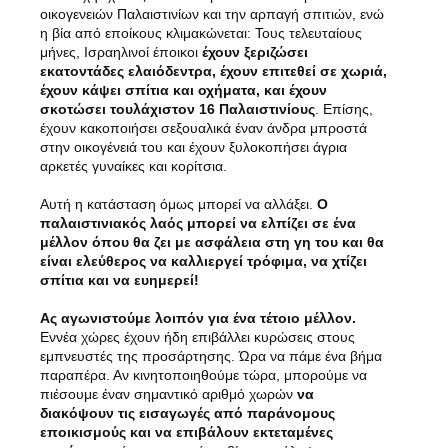
οικογενειών Παλαιστινίων και την αρπαγή σπιτιών, ενώ
η βία από εποίκους κλιμακώνεται: Τους τελευταίους
μήνες, Ισραηλινοί έποικοι
έχουν ξεριζώσει
εκατοντάδες ελαιόδεντρα, έχουν επιτεθεί σε χωριά,
έχουν κάψει σπίτια και οχήματα, και έχουν
σκοτώσει τουλάχιστον 16 Παλαιστινίους
. Επίσης,
έχουν κακοποιήσει σεξουαλικά έναν άνδρα μπροστά
στην οικογένειά του και έχουν ξυλοκοπήσει άγρια
αρκετές γυναίκες και κορίτσια.
Αυτή η κατάσταση όμως μπορεί να αλλάξει.
Ο
παλαιστινιακός λαός μπορεί να ελπίζει σε ένα
μέλλον όπου θα ζει με ασφάλεια στη γη του και θα
είναι ελεύθερος να καλλιεργεί τρόφιμα, να χτίζει
σπίτια και να ευημερεί!
Ας αγωνιστούμε λοιπόν για ένα τέτοιο μέλλον.
Εννέα χώρες έχουν ήδη επιβάλλει κυρώσεις στους
εμπνευστές της προσάρτησης. Ώρα να πάμε ένα βήμα
παραπέρα. Αν κινητοποιηθούμε τώρα, μπορούμε να
πιέσουμε έναν σημαντικό αριθμό χωρών
να
διακόψουν τις εισαγωγές από παράνομους
εποικισμούς και να επιβάλουν εκτεταμένες