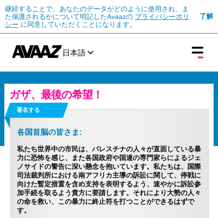
継続することで、あなたのデータがどのように使用され、ま
了解
た保護されるかについて明記したAvaazの
プライバシーポリ
シー
に同意していただくことになります。
日本語
ガザ、最後の希望！
署名する
各国首脳の皆さま:
私たち世界中の市民は、パレスチナの人々が直面している暴
力に恐怖を感じ、また各国政府や国連の専門家らによるジェ
ノサイドの警告に深い懸念を抱いています。私たちは、国際
司法裁判所における南アフリカ主導の訴訟に関して、停戦に
向けた暫定措置を含め支持を表明するよう、速やかに訴訟参
加手続を取るよう貴方に要請します。それにより大勢の人々
の命を救い、この暴力に終止符を打つことができるはずで
す。