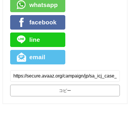
whatsapp
facebook
line
email
コピー