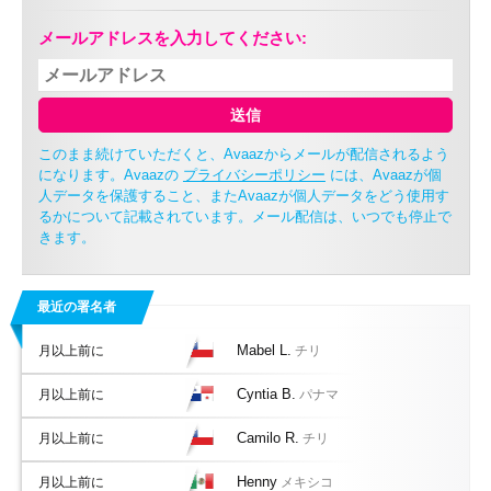
メールアドレスを入力してください:
送信
このまま続けていただくと、Avaazからメールが配信されるよう
になります。Avaazの
プライバシーポリシー
には、Avaazが個
人データを保護すること、またAvaazが個人データをどう使用す
るかについて記載されています。メール配信は、いつでも停止で
きます。
最近の署名者
Mabel L.
月以上前に
チリ
Cyntia B.
月以上前に
パナマ
Camilo R.
月以上前に
チリ
Henny
月以上前に
メキシコ