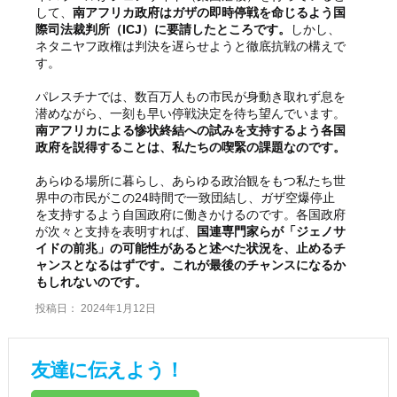
して、
南アフリカ政府はガザの即時停戦を命じるよう国
際司法裁判所（ICJ）に要請したところです。
しかし、
ネタニヤフ政権は判決を遅らせようと徹底抗戦の構えで
す。
パレスチナでは、数百万人もの市民が身動き取れず息を
潜めながら、一刻も早い停戦決定を待ち望んでいます。
南アフリカによる惨状終結への試みを支持するよう各国
政府を説得することは、私たちの喫緊の課題なのです。
あらゆる場所に暮らし、あらゆる政治観をもつ私たち世
界中の市民がこの24時間で一致団結し、ガザ空爆停止
を支持するよう自国政府に働きかけるのです。各国政府
が次々と支持を表明すれば、
国連専門家らが「ジェノサ
イドの前兆」の可能性があると述べた状況を、止めるチ
ャンスとなるはずです。これが最後のチャンスになるか
もしれないのです。
投稿日：
2024年1月12日
友達に伝えよう！