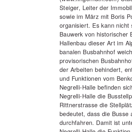
Steiger, Leiter der Immobi
sowie im März mit Boris P
organisiert. Es kann nicht
Bauwerk von historischer 
Hallenbau dieser Art im A
banalen Busbahnhof weich
provisorischen Busbahnhof
der Arbeiten behindert, e
und Funktionen vom Benko
Negrelli‐Halle befinden sich
Negrelli‐Halle die Busstel
Rittnerstrasse die Stellpl
bedeutet, dass die Busse 
durchfahren. Damit ist un
Negrelli‐Halle die Funktio