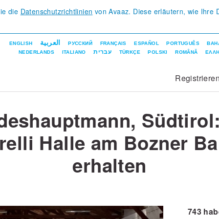
Sie die
Datenschutzrichtlinien
von Avaaz. Diese erläutern, wie Ihre 
.
العربية
ENGLISH
РУССКИЙ
FRANÇAIS
ESPAÑOL
PORTUGUÊS
BAH
עברית
NEDERLANDS
ITALIANO
TÜRKÇE
POLSKI
ROMÂNĂ
ΕΛΛΗ
Registriere
deshauptmann, Südtirol:
elli Halle am Bozner B
erhalten
743
habe