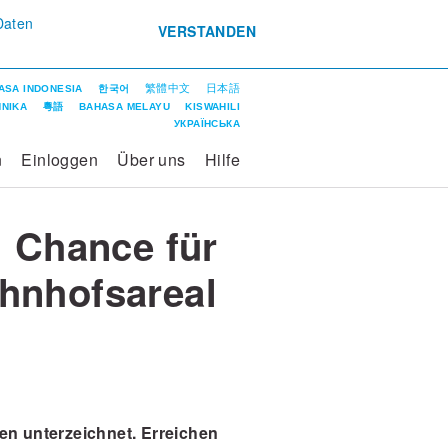
Daten
VERSTANDEN
繁體中文
日本語
ASA INDONESIA
한국어
ΝΙΚΑ
粵語
BAHASA MELAYU
KISWAHILI
УКРАЇНСЬКА
n
Einloggen
Über uns
Hilfe
 Chance für
ahnhofsareal
n unterzeichnet.
Erreichen