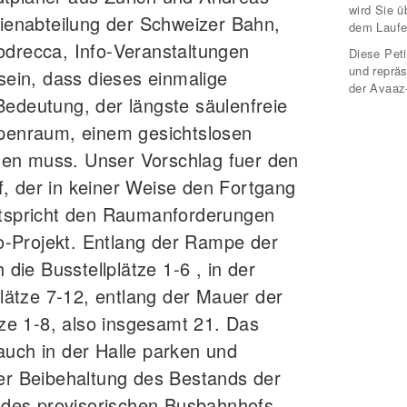
wird Sie 
lienabteilung der Schweizer Bahn,
dem Laufe
odrecca, Info‐Veranstaltungen
Diese Peti
und repräs
 sein, dass dieses einmalige
der Avaaz
Bedeutung, der längste säulenfreie
lpenraum, einem gesichtslosen
en muss. Unser Vorschlag fuer den
, der in keiner Weise den Fortgang
ntspricht den Raumanforderungen
‐Projekt. Entlang der Rampe der
 die Busstellplätze 1‐6 , in der
lplätze 7‐12, entlang der Mauer der
ätze 1‐8, also insgesamt 21. Das
auch in der Halle parken und
ter Beibehaltung des Bestands der
n des provisorischen Busbahnhofs