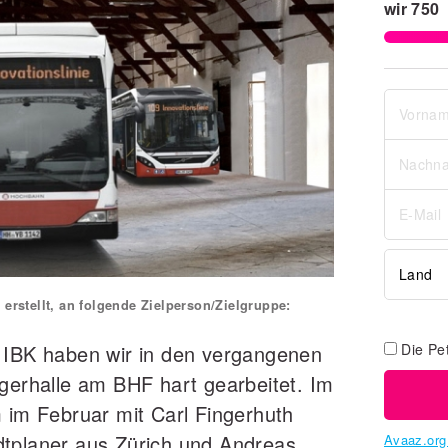
wir
750
 erstellt, an folgende Zielperson/Zielgruppe:
Die Pe
 IBK haben wir in den vergangenen
agerhalle am BHF hart gearbeitet. Im
m im Februar mit Carl Fingerhuth
dtplaner aus Zürich und Andreas
Avaaz.org