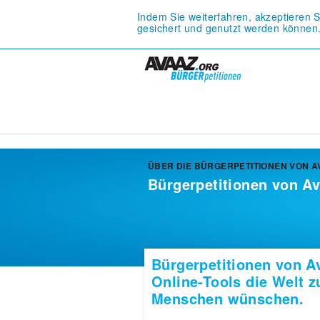
Indem Sie weiterfahren, akzeptieren 
gesichert und genutzt werden können
ÜBER DIE BÜRGERPETITIONEN VON A
Bürgerpetitionen von A
Bürgerpetitionen von 
Online-Tools die Welt z
Menschen wünschen.