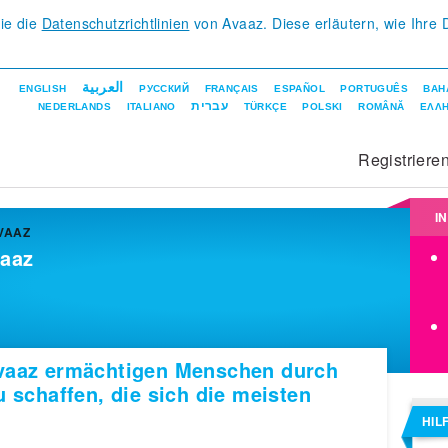
Sie die
Datenschutzrichtlinien
von Avaaz. Diese erläutern, wie Ihre 
.
العربية
ENGLISH
РУССКИЙ
FRANÇAIS
ESPAÑOL
PORTUGUÊS
BAH
עברית
NEDERLANDS
ITALIANO
TÜRKÇE
POLSKI
ROMÂNĂ
ΕΛΛΗ
Registriere
I
VAAZ
vaaz
Avaaz ermächtigen Menschen durch
u schaffen, die sich die meisten
HIL