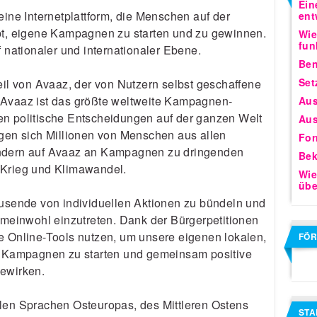
Ein
eine Internetplattform, die Menschen auf der
ent
bt, eigene Kampagnen zu starten und zu gewinnen.
Wie
fun
f nationaler und internationaler Ebene.
Ben
Set
eil von Avaaz, der von Nutzern selbst geschaffene
lt. Avaaz ist das größte weltweite Kampagnen-
Aus
en politische Entscheidungen auf der ganzen Welt
Aus
igen sich Millionen von Menschen aus allen
For
ändern auf Avaaz an Kampagnen zu dringenden
Bek
 Krieg und Klimawandel.
Wie
übe
ausende von individuellen Aktionen zu bündeln und
Gemeinwohl einzutreten. Dank der Bürgerpetitionen
e Online-Tools nutzen, um unsere eigenen lokalen,
FÖR
en Kampagnen zu starten und gemeinsam positive
bewirken.
len Sprachen Osteuropas, des Mittleren Ostens
STA