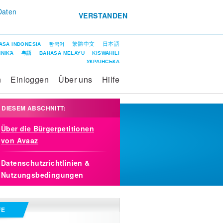
Daten
VERSTANDEN
繁體中文
日本語
ASA INDONESIA
한국어
ΝΙΚΆ
粵語
BAHASA MELAYU
KISWAHILI
УКРАЇНСЬКА
n
Einloggen
Über uns
Hilfe
N DIESEM ABSCHNITT:
Über die Bürgerpetitionen
von Avaaz
Datenschutzrichtlinien &
Nutzungsbedingungen
FE