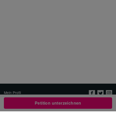
Mein Profil
Über uns
Petition unterzeichnen
Jobs
Datenschutzrichtlinien &