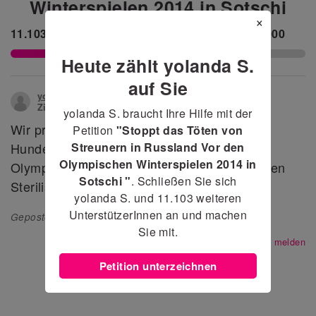
Winterspielen 2014 in Sotschi
×
11.103
haben unterzeichnet.
Erreichen wir
20.000
Heute zählt yolanda S.
auf Sie
yolanda S.
hat diese Petition erstellt, an folgende
Zielperson/Zielgruppe:
Vladimir Putin
yolanda S. braucht Ihre Hilfe mit der
Wir protestieren gegen das Ermorden von
Petition
"Stoppt das Töten von
Streunern in Russland Vor den
Hunden und Katzen in Sotschi vor den
Olympischen Winterspielen 2014 in
Olympischen Winterspielen 2012. Wir forderen
Sotschi "
. Schließen Sie sich
Sterilisation statt Tötung
yolanda S. und
11.103
weiteren
UnterstützerInnen an und machen
Gepostet
17 April 2013
(Aktualisiert
14 April 2015
)
Sie mit.
Als unangemessen melden
Petition unterzeichnen