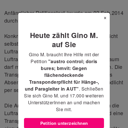
Anfänglicher Petitionstext (wurde am 02.Feb.2014
×
durch den oben angeführten Text korrigiert)
Heute zählt Gino M.
Konkret geht es nicht um die Transponderpflicht
auf Sie
selbst, es geht um das ABSENKEN von
Luftraumuntergrenzen des kontrollierten
Gino M. braucht Ihre Hilfe mit der
Luftraums, denn in einen kontrollierten Luftraum
Petition
"austro control; doris
darf man OHNE Transponder nicht einfliegen. Die
bures; bmvit: Gegen
Transponderpflicht entsteht implizit durch das
flächendeckende
Absenken der Lufträume, eine Transponderpdlicht
Transponderpflicht für Hänge-,
und Paragleiter in AUT"
. Schließen
per se ist nicht geplant.
Sie sich Gino M. und
17.000
weiteren
UnterstützerInnen an und machen
Die Austro Control plant, für ganz Österreich die
Sie mit.
Luftraumgrenzen abzusenken und somit wird eine
Transponderpflicht für jedens Luftfahrzeug
Petition unterzeichnen