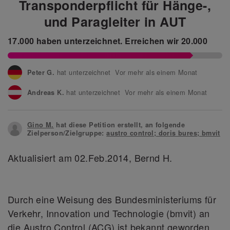
Transponderpflicht für Hänge-,
und Paragleiter in AUT
17.000
haben unterzeichnet.
Erreichen wir
20.000
hat unterzeichnet Vor mehr als einem Monat
Peter G.
hat unterzeichnet Vor mehr als einem Monat
Andreas K.
hat unterzeichnet Vor mehr als einem Monat
Andreas W.
Gino M.
hat diese Petition erstellt, an folgende
hat unterzeichnet Vor mehr als einem Monat
Sabine B.
Zielperson/Zielgruppe:
austro control; doris bures; bmvit
hat unterzeichnet Vor mehr als einem Monat
Karl P.
Aktualisiert am 02.Feb.2014, Bernd H.
hat unterzeichnet Vor mehr als einem Monat
Manfred K.
Durch eine Weisung des Bundesministeriums für
Verkehr, Innovation und Technologie (bmvit) an
die Austro Control (ACG) ist bekannt geworden,