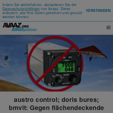
Indem Sie weiterfahren, akzeptieren Sie die
Datenschutzrichtlinien
von Avaaz. Diese
VERSTANDEN
erläutern, wie Ihre Daten gesichert und genutzt
werden können.
austro control; doris bures;
bmvit: Gegen flächendeckende