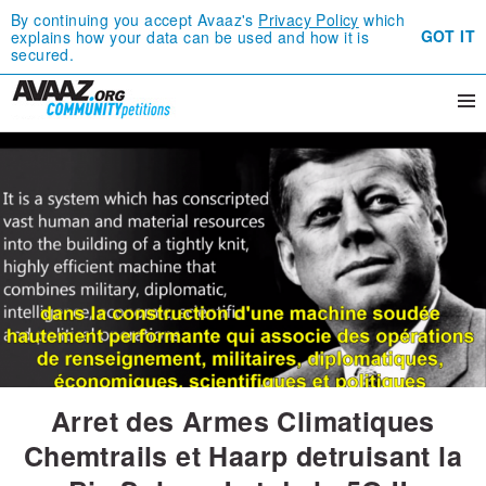
By continuing you accept Avaaz's
Privacy Policy
which
GOT IT
explains how your data can be used and how it is
secured.
Arret des Armes Climatiques
Chemtrails et Haarp detruisant la