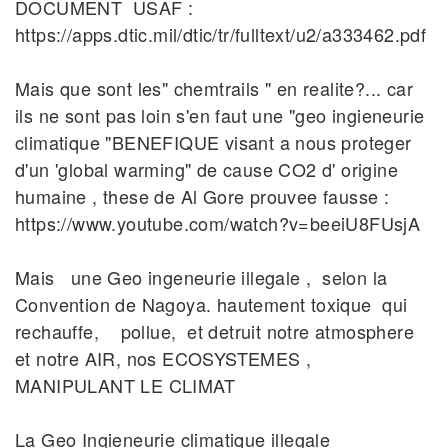
DOCUMENT USAF :
https://apps.dtic.mil/dtic/tr/fulltext/u2/a333462.pdf
Mais que sont les" chemtrails " en realite?... car
ils ne sont pas loin s'en faut une "geo ingieneurie
climatique "BENEFIQUE visant a nous proteger
d'un 'global warming" de cause CO2 d' origine
humaine , these de Al Gore prouvee fausse :
https://www.youtube.com/watch?v=beeiU8FUsjA
Mais une Geo ingeneurie illegale , selon la
Convention de Nagoya. hautement toxique qui
rechauffe, pollue, et detruit notre atmosphere
et notre AIR, nos ECOSYSTEMES ,
MANIPULANT LE CLIMAT
La Geo Ingieneurie climatique illegale