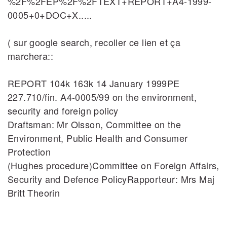
%2F%2FEP%2F%2FTEXT+REPORT+A4‐1999‐
0005+0+DOC+X.....
( sur google search, recoller ce lien et ça
marchera::
REPORT 104k 163k 14 January 1999PE
227.710/fin. A4‐0005/99 on the environment,
security and foreign policy
Draftsman: Mr Olsson, Committee on the
Environment, Public Health and Consumer
Protection
(Hughes procedure)Committee on Foreign Affairs,
Security and Defence PolicyRapporteur: Mrs Maj
Britt Theorin