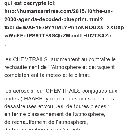
qui est decrypte ici:
http://humansarefree.com/2015/10/the-un-
2030-agenda-decoded-blueprint.html?
fbclid=IwAR1979YYiMLYPhhoNNOUXs_XXDXp
wWcFEqlPS9TTF8SQhZMamtLHU2TSAZc
.
les CHEMTRAILS augmentent au contraire le
rechauffement de 'l'Atmosphere et detraquent
completement la meteo et le climat.
les aerosols ou CHEMTRAILS conjugues aux
ondes ( HAARP type ) ont des consequences
desastreuses et voulues, de toutes pieces :
en terme d'assechement de l'atmosphere,
de rechauffement de l'atmosphere,
de fortes secheresses d'un cote ,