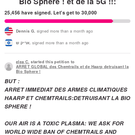
Bio Sphere ! et de la 5G !!:
25,456
have signed.
Let's get to
30,000
signed more than a month ago
Dennis G.
signed more than a month ago
אריק ש.
signed more than a month ago
Dessaud E.
elea C.
started this petition to
signed more than a month ago
שיר א.
ARRET GLOBAL des Chemtrails et de Haarp detruisant la
Bio Sphere !
signed more than a month ago
Sara C.
BUT :
ARRET IMMEDIAT DES ARMES CLIMATIQUES
signed more than a month ago
Stc L.
HAARP ET CHEMTRAILS:DETRUISANT LA BIO
SPHERE !
OUR AIR IS A TOXIC PLASMA:
WE ASK FOR
WORLD WIDE BAN OF CHEMTRAILS AND