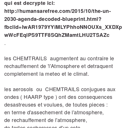
qui est decrypte ici:
http://humansarefree.com/2015/10/the-un-
2030-agenda-decoded-blueprint.html?
fbclid=IwAR1979YYiMLYPhhoNNOUXs_XXDXp
wWcFEqlPS9TTF8SQhZMamtLHU2TSAZc
.
les CHEMTRAILS augmentent au contraire le
rechauffement de 'l'Atmosphere et detraquent
completement la meteo et le climat.
les aerosols ou CHEMTRAILS conjugues aux
ondes ( HAARP type ) ont des consequences
desastreuses et voulues, de toutes pieces :
en terme d'assechement de l'atmosphere,
de rechauffement de l'atmosphere,
de fortes secheresses d'un cote ,