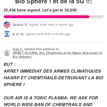
Bio Sphere ! et de la 5G !!:
25,456
have signed.
Let's get to
30,000
signed more than a month ago
Dennis G.
signed more than a month ago
אריק ש.
signed more than a month ago
Dessaud E.
elea C.
started this petition to
signed more than a month ago
שיר א.
ARRET GLOBAL des Chemtrails et de Haarp detruisant la
Bio Sphere !
signed more than a month ago
Sara C.
BUT :
ARRET IMMEDIAT DES ARMES CLIMATIQUES
signed more than a month ago
Stc L.
HAARP ET CHEMTRAILS:DETRUISANT LA BIO
SPHERE !
OUR AIR IS A TOXIC PLASMA:
WE ASK FOR
WORLD WIDE BAN OF CHEMTRAILS AND