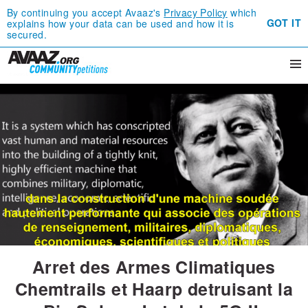
By continuing you accept Avaaz's
Privacy Policy
which
GOT IT
explains how your data can be used and how it is
secured.
Arret des Armes Climatiques
Chemtrails et Haarp detruisant la