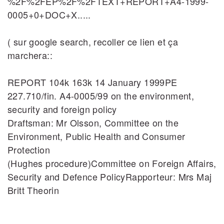
%2F%2FEP%2F%2FTEXT+REPORT+A4‐1999‐
0005+0+DOC+X.....
( sur google search, recoller ce lien et ça
marchera::
REPORT 104k 163k 14 January 1999PE
227.710/fin. A4‐0005/99 on the environment,
security and foreign policy
Draftsman: Mr Olsson, Committee on the
Environment, Public Health and Consumer
Protection
(Hughes procedure)Committee on Foreign Affairs,
Security and Defence PolicyRapporteur: Mrs Maj
Britt Theorin