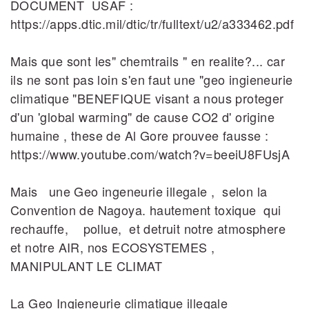
DOCUMENT USAF :
https://apps.dtic.mil/dtic/tr/fulltext/u2/a333462.pdf
Mais que sont les" chemtrails " en realite?... car
ils ne sont pas loin s'en faut une "geo ingieneurie
climatique "BENEFIQUE visant a nous proteger
d'un 'global warming" de cause CO2 d' origine
humaine , these de Al Gore prouvee fausse :
https://www.youtube.com/watch?v=beeiU8FUsjA
Mais une Geo ingeneurie illegale , selon la
Convention de Nagoya. hautement toxique qui
rechauffe, pollue, et detruit notre atmosphere
et notre AIR, nos ECOSYSTEMES ,
MANIPULANT LE CLIMAT
La Geo Ingieneurie climatique illegale