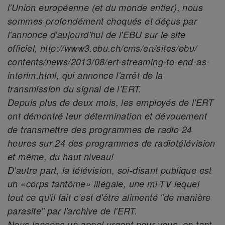
l'Union européenne (et du monde entier), nous
sommes profondément choqués et déçus par
l'annonce d'aujourd'hui de l'EBU sur le site
officiel, http://www3.ebu.ch/cms/en/sites/ebu/
contents/news/2013/08/ert-streaming-to-end-as-
interim.html, qui annonce l'arrêt de la
transmission du signal de l’ERT.
Depuis plus de deux mois, les employés de l'ERT
ont démontré leur détermination et dévouement
de transmettre des programmes de radio 24
heures sur 24 des programmes de radiotélévision
et même, du haut niveau!
D'autre part, la télévision, soi-disant publique est
un «corps fantôme» illégale, une mi-TV lequel
tout ce qu'il fait c’est d'être alimenté "de manière
parasite" par l'archive de l'ERT.
Nous lançons un appel urgent pour vous, en tant