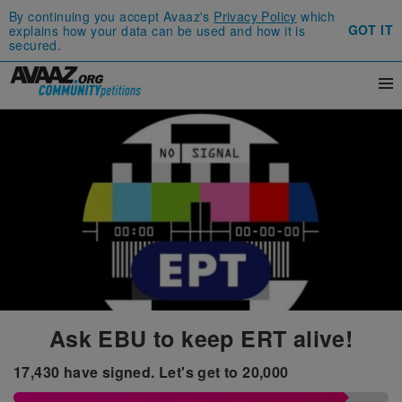
By continuing you accept Avaaz's
Privacy Policy
which
GOT IT
explains how your data can be used and how it is
secured.
Ask EBU to keep ERT alive!
17,430
have signed.
Let's get to
20,000