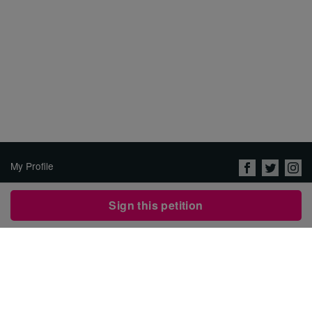
My Profile
About Us
Sign this petition
Jobs
Privacy Policy & Terms of
Use
Security
Contact Avaaz
Start a Petition