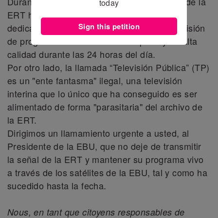
Durante más de dos meses, los empleados de la
today
ERT han demostrado su determinación y
Sign this petition
dedicación mediante la producción y transmisión
de programa radiotelevisivo completo y de alta
calidad durante las 24 horas del día.
Por otro lado, la llamada “Televisión Pública” (TP)
es un "ente fantasma" ilegal, una televisión
interina que lo único que ha conseguido es ser
alimentado de forma "parasitaria" del archivo de
la ERT.
Dirigimos un llamamiento urgente a usted, al
Presidente de la EBU, que no deje de transmitir
la señal de la ERT y mantener su programa vivo
a través de los satélites de la EBU, tal y como ha
sucedido hasta la fecha.
Nous, en tant que citoyens responsables de