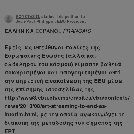
ΚΟΥΣΤΑΣ Π.
started this petition to
Jean-Paul Philippot, EBU President
ESPANOL
ΕΛΛΗΝΙΚΑ
FRANCAIS
Εμείς, ως υπεύθυνοι πολίτες της
Ευρωπαϊκής Ένωσης (αλλά και
ολόκληρου του κόσμου) είμαστε βαθειά
σοκαρισμένοι και απογοητευμένοι από
την σημερινή ανακοίνωση της ΕΒU μέσω
της επίσημης ιστοσελίδας της,
http://www3.ebu.ch/cms/en/sites/ebu/contents/
news/2013/08/ert-streaming-to-end-as-
interim.html, με την οποία ανακοινώνει τη
διακοπή της μετάδοσης του σήματος της
ΕΡΤ.