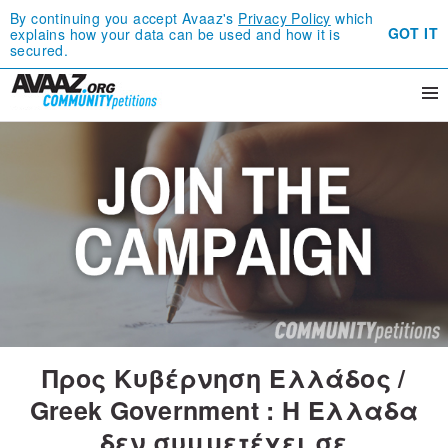
By continuing you accept Avaaz's
Privacy Policy
which
GOT IT
explains how your data can be used and how it is
secured.
Προς Κυβέρνηση Ελλάδος /
Greek Government : Η Ελλαδα
δεν συμμετέχει σε