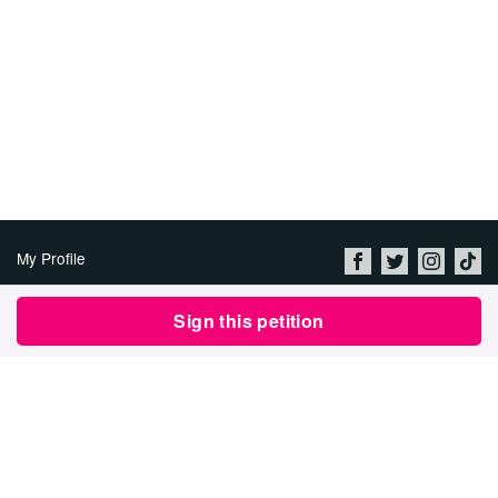
My Profile
About Us
Sign this petition
Jobs
Privacy Policy & Terms of
Use
Imprint
Security
Contact Avaaz
Start a Petition