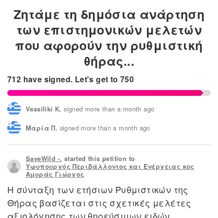
Ζητάμε τη δημόσια ανάρτηση
των επιστημονικών μελετών
που αφορούν την ρυθμιστική
θήρας...
712
have signed.
Let's get to
750
signed more than a month ago
Vassiliki K.
signed more than a month ago
Μαρία Π.
signed more than a month ago
Αλέξανδρος Α.
SaveWild -.
started this petition to
signed more than a month ago
Σταύρος Κ.
Υφυπουργός Περιβάλλοντος και Ενέργειας κος
Αμυράς Γιώργος
signed more than a month ago
Σαμαρά Ά.
Η σύνταξη των ετήσιων Ρυθμιστικών της
Θήρας βασίζεται στις σχετικές μελέτες
signed more than a month ago
Yannis A.
αξιολόγησης των θηρεύσιμων ειδών,