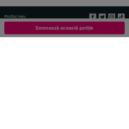
Profilul meu
Despre noi
Semnează această petiție
Cariere
Politica de confidenţialitate
Imprint
Contactează Avaaz
Lansează o petiție
العربية
ENGLISH
DEUTSCH
РУССКИЙ
FRANÇAIS
ESPAÑOL
PORTUGUÊS
עברית
繁體中文
日本語
BAHASA INDONESIA
한국어
NEDERLANDS
ITALIANO
TÜRKÇE
POLSKI
ΕΛΛΗΝΙΚΑ
粵語
BAHASA MELAYU
KISWAHILI
УКРАЇНСЬКА
2024 Avaaz.org