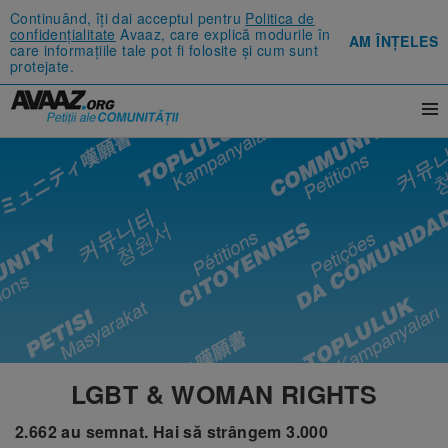
Continuând, îți dai acceptul pentru
Politica de
confidențialitate
Avaaz, care explică modurile în
AM ÎNȚELES
care informațiile tale pot fi folosite și cum sunt
protejate.
LGBT & WOMAN RIGHTS
2.662
au semnat.
Hai să strângem
3.000