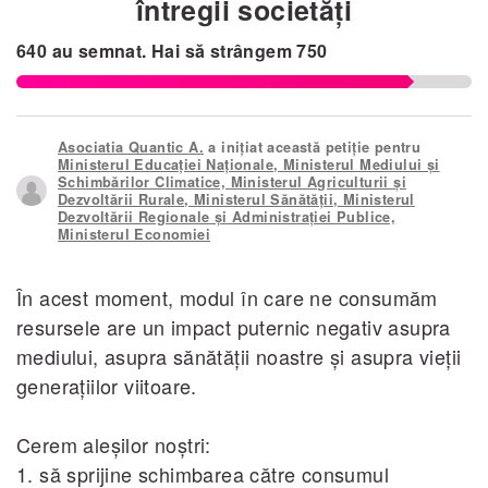
întregii societăți
640
au semnat.
Hai să strângem
750
Asociatia Quantic A.
a inițiat această petiție pentru
Ministerul Educației Naționale, Ministerul Mediului şi
Schimbărilor Climatice, Ministerul Agriculturii şi
Dezvoltării Rurale, Ministerul Sănătăţii, Ministerul
Dezvoltării Regionale şi Administraţiei Publice,
Ministerul Economiei
În acest moment, modul în care ne consumăm
resursele are un impact puternic negativ asupra
mediului, asupra sănătăţii noastre şi asupra vieţii
generaţiilor viitoare.
Cerem aleşilor noştri:
1. să sprijine schimbarea către consumul