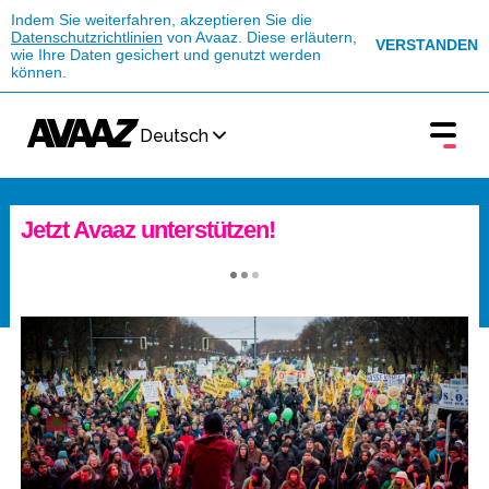
Indem Sie weiterfahren, akzeptieren Sie die
Datenschutzrichtlinien
von Avaaz. Diese erläutern,
VERSTANDEN
wie Ihre Daten gesichert und genutzt werden
können.
Deutsch
Jetzt Avaaz unterstützen!