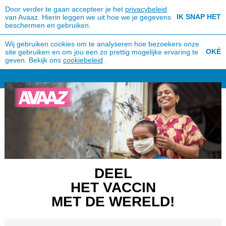
Door verder te gaan accepteer je het
privacybeleid
IK SNAP HET
van Avaaz. Hierin leggen we uit hoe we je gegevens
beschermen en gebruiken.
Wij gebruiken cookies om te analyseren hoe bezoekers onze
OKÉ
site gebruiken en om jou een zo prettig mogelijke ervaring te
geven. Bekijk ons
cookiebeleid
.
DEEL
HET VACCIN
MET DE WERELD!