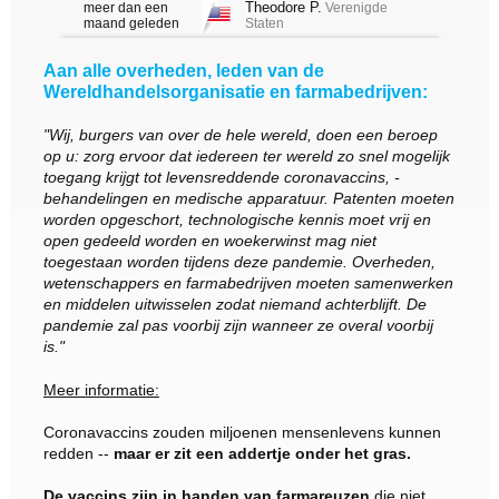
Theodore P.
meer dan een
Verenigde
maand geleden
Staten
Aan alle overheden, leden van de
Wereldhandelsorganisatie en farmabedrijven:
"Wij, burgers van over de hele wereld, doen een beroep
op u: zorg ervoor dat iedereen ter wereld zo snel mogelijk
toegang krijgt tot levensreddende coronavaccins, -
behandelingen en medische apparatuur. Patenten moeten
worden opgeschort, technologische kennis moet vrij en
open gedeeld worden en woekerwinst mag niet
toegestaan worden tijdens deze pandemie. Overheden,
wetenschappers en farmabedrijven moeten samenwerken
en middelen uitwisselen zodat niemand achterblijft. De
pandemie zal pas voorbij zijn wanneer ze overal voorbij
is."
Meer informatie:
Coronavaccins zouden miljoenen mensenlevens kunnen
redden --
maar er zit een addertje onder het gras.
De vaccins zijn in handen van farmareuzen
die niet