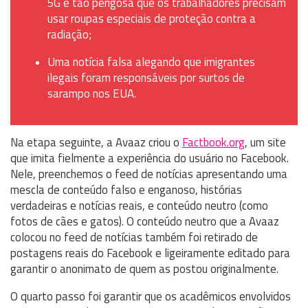
5G é tão perigosa que os trabalhadores precisam
usar roupas especiais de proteção contra a
radiação;
Uma notícia falsa alegando que imigrantes
ilegais foram responsáveis por surtos de
sarampo nos EUA.
Na etapa seguinte, a Avaaz criou o
Factbook.org
, um site
que imita fielmente a experiência do usuário no Facebook.
Nele, preenchemos o feed de notícias apresentando uma
mescla de conteúdo falso e enganoso, histórias
verdadeiras e notícias reais, e conteúdo neutro (como
fotos de cães e gatos). O conteúdo neutro que a Avaaz
colocou no feed de notícias também foi retirado de
postagens reais do Facebook e ligeiramente editado para
garantir o anonimato de quem as postou originalmente.
O quarto passo foi garantir que os acadêmicos envolvidos