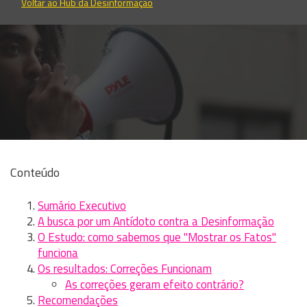
Voltar ao Hub da Desinformação
Conteúdo
Sumário Executivo
A busca por um Antídoto contra a Desinformação
O Estudo: como sabemos que "Mostrar os Fatos"
funciona
Os resultados: Correções Funcionam
As correções geram efeito contrário?
Recomendações